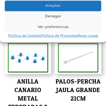
Aceptar
JAULAS
SANIBIRD
ZIRCUS
Denegar
0,40
€
IVA incluido
Rango
Ver preferencias
5,20
€
-
14,80
€
IVA incluido
de
Política de Cookies
Política de Privacidad
Aviso Legal
precios:
desde
5,20€
hasta
14,80€
ANILLA
PALOS-PERCHA
CANARIO
JAULA GRANDE
METAL
21CM