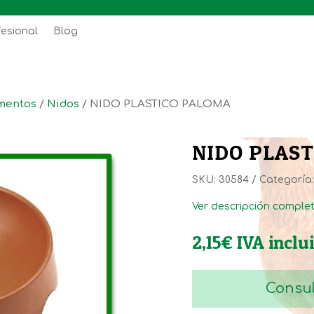
fesional
Blog
mentos
/
Nidos
/ NIDO PLASTICO PALOMA
NIDO PLAS
SKU:
30584
Categoría
Ver descripción comple
2,15
€
IVA inclu
Consul