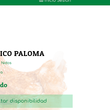

Inicio Sesión
TICO PALOMA
:
Nidos
ta
ido
tar disponibilidad