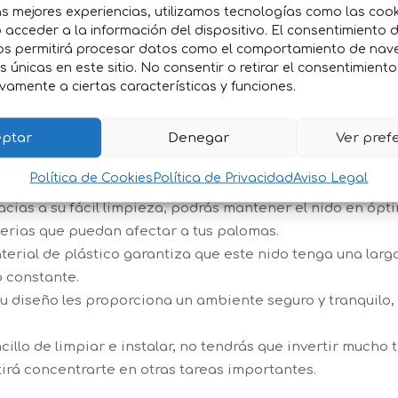
as mejores experiencias, utilizamos tecnologías como las coo
o para ofrecer el espacio y la forma ideales para que la
acceder a la información del dispositivo. El consentimiento 
os permitirá procesar datos como el comportamiento de nav
otros materiales, este nido de plástico es muy sencillo de l
es únicas en este sitio. No consentir o retirar el consentimient
ner una buena higiene.
vamente a ciertas características y funciones.
rás que complicarte, es súper ligero y lo puedes colocar 
ptar
Denegar
Ver pref
tarán:
Política de Cookies
Política de Privacidad
Aviso Legal
cias a su fácil limpieza, podrás mantener el nido en ópt
erias que puedan afectar a tus palomas.
terial de plástico garantiza que este nido tenga una larga
o constante.
u diseño les proporciona un ambiente seguro y tranquilo, l
cillo de limpiar e instalar, no tendrás que invertir mucho
irá concentrarte en otras tareas importantes.