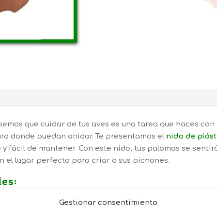
bemos que cuidar de tus aves es una tarea que haces con
uro donde puedan anidar. Te presentamos el
nido de plás
e y fácil de mantener. Con este nido, tus palomas se sentir
 el lugar perfecto para criar a sus pichones.
les:
o
:
Este nido está hecho con un plástico resistente que ase
Gestionar consentimiento
ario sin perder calidad.