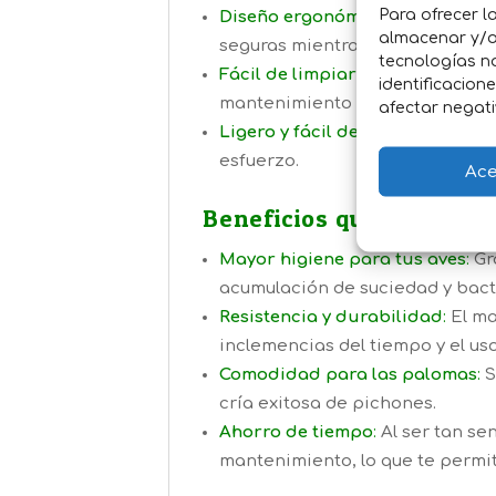
Para ofrecer l
Diseño ergonómico
:
Está pensad
almacenar y/o 
seguras mientras anidan.
tecnologías n
Fácil de limpiar
:
A diferencia de 
identificacion
mantenimiento y ayuda a mante
afectar negati
Ligero y fácil de instalar
:
No tend
esfuerzo.
Ace
Beneficios que te encan
Mayor higiene para tus aves
:
Gra
acumulación de suciedad y bact
Resistencia y durabilidad
:
El ma
inclemencias del tiempo y el us
Comodidad para las palomas
:
S
cría exitosa de pichones.
Ahorro de tiempo
:
Al ser tan sen
mantenimiento, lo que te permit