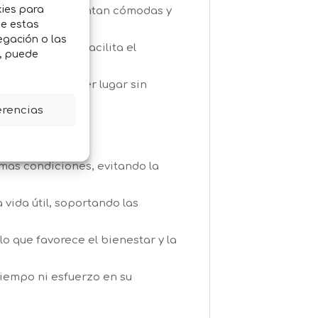
kies para
s palomas se sientan cómodas y
de estas
egación o las
impiar, lo que facilita el
o, puede
en casi cualquier lugar sin
erencias
imas condiciones, evitando la
 vida útil, soportando las
o que favorece el bienestar y la
 tiempo ni esfuerzo en su