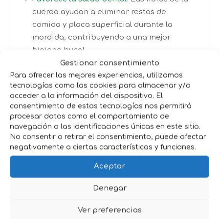
cuerda ayudan a eliminar restos de
comida y placa superficial durante la
mordida, contribuyendo a una mejor
higiene bucal.
Estimula el ejercicio físico:
Perfecto para
Gestionar consentimiento
juegos de lanzar, recoger y tirar,
Para ofrecer las mejores experiencias, utilizamos
tecnologías como las cookies para almacenar y/o
favoreciendo la actividad física diaria del
acceder a la información del dispositivo. El
perro.
consentimiento de estas tecnologías nos permitirá
Reduce el aburrimiento:
Ayuda a
procesar datos como el comportamiento de
mantener a la mascota entretenida,
navegación o las identificaciones únicas en este sitio.
No consentir o retirar el consentimiento, puede afectar
disminuyendo comportamientos
negativamente a ciertas características y funciones.
destructivos asociados al estrés o la falta
de estimulación.
Aceptar
Alta resistencia:
Fabricado con
Denegar
materiales duraderos que soportan
sesiones de juego intensas y mordidas
Ver preferencias
repetidas.