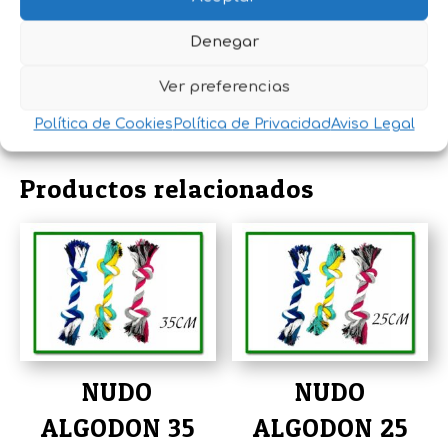
perro.
Perfecto para juegos interactivos y de
Denegar
adiestramiento.
Alivia el estrés y la ansiedad canina.
Ver preferencias
Política de Cookies
Política de Privacidad
Aviso Legal
Productos relacionados
NUDO
NUDO
ALGODON 35
ALGODON 25