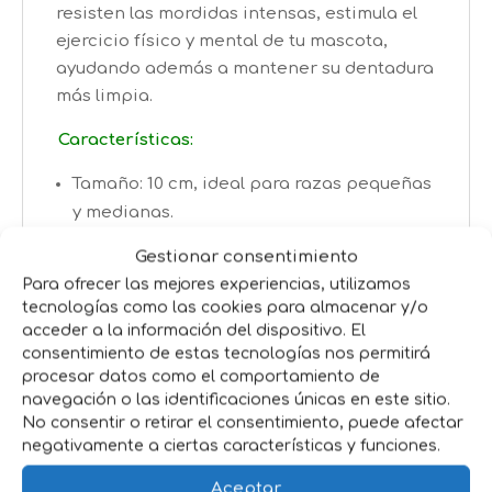
resisten las mordidas intensas, estimula el
ejercicio físico y mental de tu mascota,
ayudando además a mantener su dentadura
más limpia.
Características:
Tamaño: 10 cm, ideal para razas pequeñas
y medianas.
Incluye nudo resistente y pelota de tenis
Gestionar consentimiento
incorporada.
Para ofrecer las mejores experiencias, utilizamos
Material duradero y seguro para
tecnologías como las cookies para almacenar y/o
mascotas.
acceder a la información del dispositivo. El
consentimiento de estas tecnologías nos permitirá
procesar datos como el comportamiento de
Beneficios:
navegación o las identificaciones únicas en este sitio.
Favorece la limpieza dental durante el
No consentir o retirar el consentimiento, puede afectar
juego.
negativamente a ciertas características y funciones.
Estimula la actividad física y mental del
Aceptar