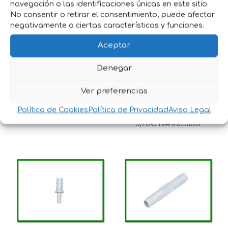
navegación o las identificaciones únicas en este sitio.
No consentir o retirar el consentimiento, puede afectar
negativamente a ciertas características y funciones.
Aceptar
GAFAS
VALVULA BAJA
Denegar
ANTIPICAJE
PRESION
Ver preferencias
HORIZONTAL
3,20
€
IVA incluido
Política de Cookies
Política de Privacidad
Aviso Legal
5,75
€
IVA incluido