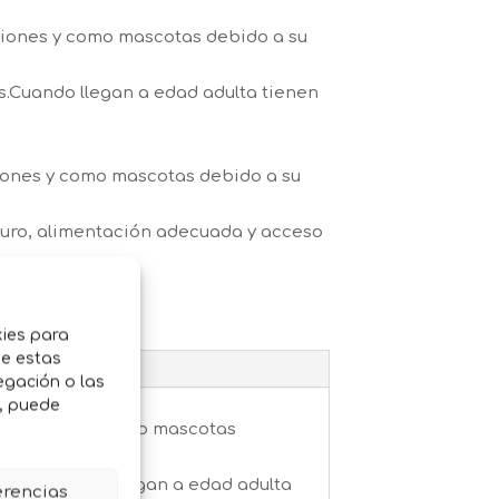
ciones y como mascotas debido a su
es.Cuando llegan a edad adulta tienen
ciones y como mascotas debido a su
eguro, alimentación adecuada y acceso
kies para
de estas
egación o las
o, puede
hibiciones y como mascotas
azules.Cuando llegan a edad adulta
erencias