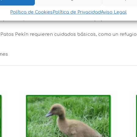
eado con una postura erguida.
tranquilos y dóciles.
Política de Cookies
Política de Privacidad
Aviso Legal
 y huevos, los Patos Pekín también son populares en ex
os Patos Pekín requieren cuidados básicos, como un refugi
 mes