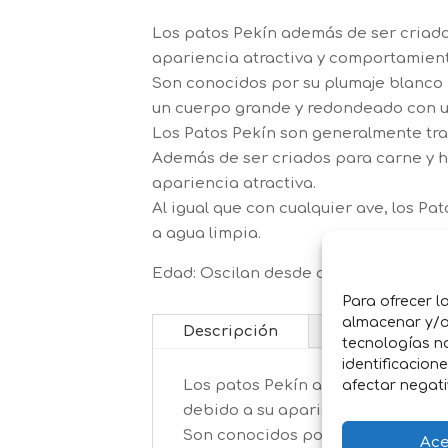
Los patos Pekín además de ser criad
apariencia atractiva y comportamien
Son conocidos por su plumaje blanco p
un cuerpo grande y redondeado con u
Los Patos Pekín son generalmente tran
Además de ser criados para carne y h
apariencia atractiva.
Al igual que con cualquier ave, los P
a agua limpia.
Edad: Oscilan desde dias hasta 1 mes
Para ofrecer l
almacenar y/o 
Descripción
tecnologías n
identificacion
afectar negati
Los patos Pekín además de ser cr
debido a su apariencia atractiva
Son conocidos por su plumaje blan
Ace