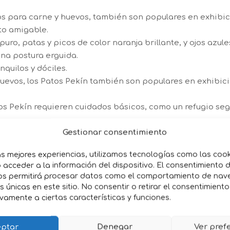
os para carne y huevos, también son populares en exhibi
to amigable.
uro, patas y picos de color naranja brillante, y ojos azul
na postura erguida.
quilos y dóciles.
uevos, los Patos Pekín también son populares en exhibi
atos Pekín requieren cuidados básicos, como un refugio s
Gestionar consentimiento
as mejores experiencias, utilizamos tecnologías como las coo
acceder a la información del dispositivo. El consentimiento 
os permitirá procesar datos como el comportamiento de nav
es únicas en este sitio. No consentir o retirar el consentimient
vamente a ciertas características y funciones.
iados para carne y huevos, también son populares en ex
 y comportamiento amigable.
co puro, patas y picos de color naranja brillante, y ojos 
ptar
Denegar
Ver pref