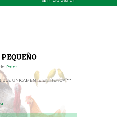

Inicio Sesión
N PEQUEÑO
ía:
Patos
NIBLE UNICAMENTE EN TIENDA ***
ta