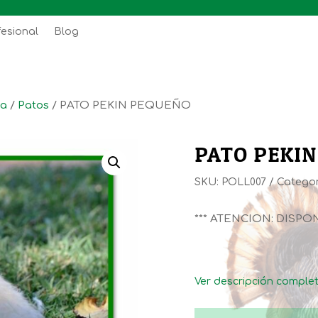
fesional
Blog
ja
/
Patos
/ PATO PEKIN PEQUEÑO
PATO PEKI
SKU:
POLL007
Categor
*** ATENCION: DISPO
Ver descripción comple