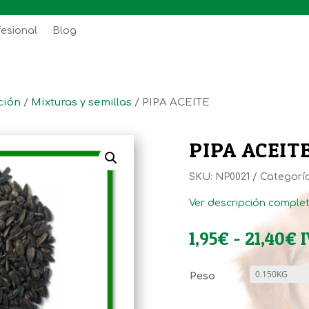
fesional
Blog
ción
/
Mixturas y semillas
/ PIPA ACEITE
PIPA ACEIT
SKU:
NP0021
Categorí
Ver descripción comple
R
1,95
€
-
21,40
€
I
d
p
Peso
d
1