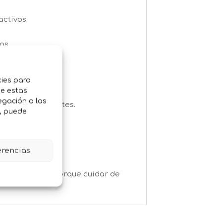
ctivos.
as.
kies para
de estas
egación o las
suaves y radiantes.
o, puede
frío o cría.
nimiento.
erencias
lenos de vida.
Porque cuidar de