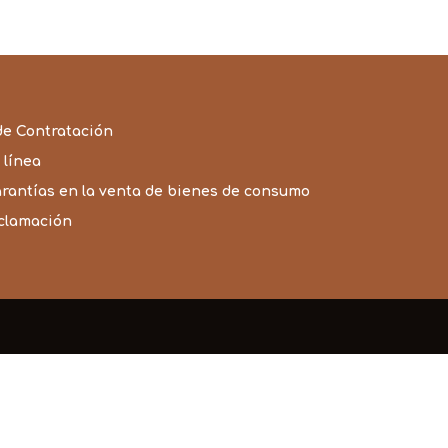
55,20€
de Contratación
 línea
arantías en la venta de bienes de consumo
eclamación