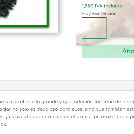
h
1,95
€
IVA incluido
2
Hay existencias
PIPA
ACEITE
cantidad
Aña
ros disfruten a lo grande y que, además, los llene de energ
jar no solo es delicioso para ellos, sino que también es
s. ¡Tus aves lo adorarán desde el primer picotazo! Ideal pa
ck.