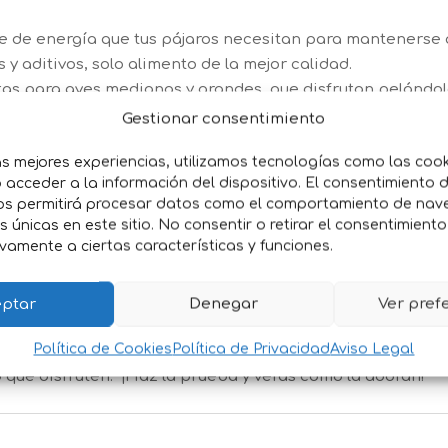
 de energía que tus pájaros necesitan para mantenerse a
y aditivos, solo alimento de la mejor calidad.
as para aves medianas y grandes, que disfrutan pelándol
italidad y mejora su estado de ánimo.
Gestionar consentimiento
mezclada con otros alimentos para una dieta equilibrada.
as mejores experiencias, utilizamos tecnologías como las coo
acceder a la información del dispositivo. El consentimiento 
os permitirá procesar datos como el comportamiento de nav
e:
Gracias a las grasas buenas, sus plumas se mantendrán 
es únicas en este sitio. No consentir o retirar el consentimient
 necesitan un empujón extra, especialmente en épocas de 
vamente a ciertas características y funciones.
encanta desgranarlas, lo que también les brinda entrete
ntribuye a su salud, manteniéndolos fuertes y contentos.
ptar
Denegar
Ver pref
ue devorarán con gusto.
Política de Cookies
Política de Privacidad
Aviso Legal
 tendrán el alimento perfecto para estar sanos, felices y l
o que disfruten. ¡Haz la prueba y verás cómo la adoran!