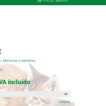

Inicio Sesión
E
a:
Mixturas y semillas
ta
ango
VA incluido
e
recios:
esde
Limpiar
,95€