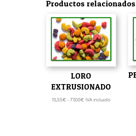
Productos relacionados
P
LORO
EXTRUSIONADO
Rango
13,55
€
-
77,00
€
IVA incluido
de
precios:
desde
13,55€