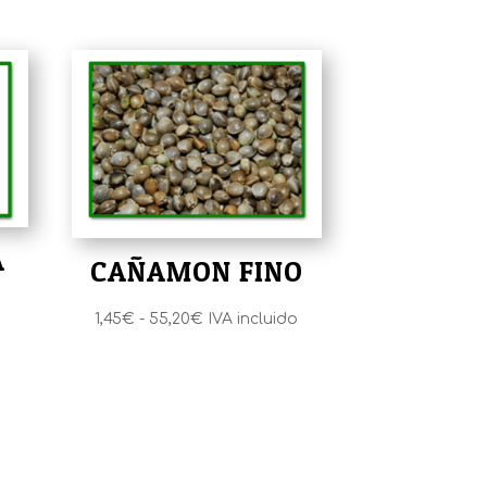
A
CAÑAMON FINO
Rango
1,45
€
-
55,20
€
IVA incluido
de
precios:
desde
1,45€
hasta