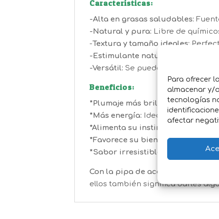
Características:
-Alta en grasas saludables:
Fuente
-Natural y pura:
Libre de químicos 
-
Textura y tamaño ideales:
Perfect
-Estimulante natural:
Les aporta v
-Versátil:
Se puede ofrecer sola o 
Para ofrecer l
Beneficios:
almacenar y/o 
tecnologías n
*Plumaje más brillante y saludabl
identificacion
*Más energía:
Ideal para aves que
afectar negati
*Alimenta su instinto natural:
Les 
*Favorece su bienestar general:
Co
Ace
*Sabor irresistible:
Es un snack q
Con la pipa de aceite, tus pájaros
ellos también significa darles alg