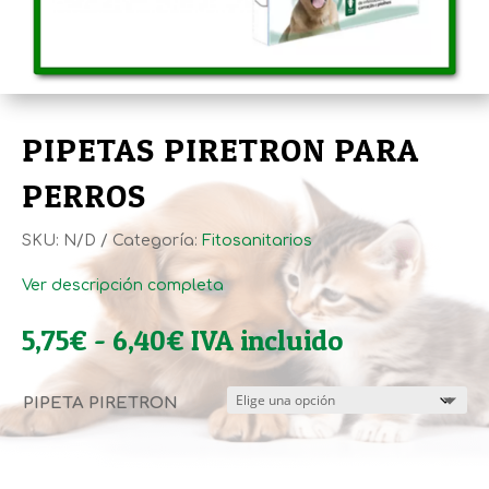
PIPETAS PIRETRON PARA
PERROS
SKU:
N/D
Categoría:
Fitosanitarios
Ver descripción completa
Rango
5,75
€
-
6,40
€
IVA incluido
de
precios:
PIPETA PIRETRON
desde
5,75€
hasta