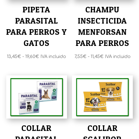
PIPETA
CHAMPU
PARASITAL
INSECTICIDA
PARA PERROS Y
MENFORSAN
GATOS
PARA PERROS
Rango
Rango
13,45
€
-
19,60
€
IVA incluido
7,55
€
-
11,45
€
IVA incluido
de
de
precios:
precios:
desde
desde
13,45€
7,55€
hasta
hasta
19,60€
11,45€
COLLAR
COLLAR