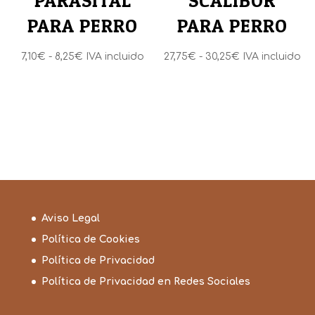
PARASITAL
SCALIBOR
PARA PERRO
PARA PERRO
Rango
Rango
7,10
€
-
8,25
€
IVA incluido
27,75
€
-
30,25
€
IVA incluido
de
de
precios:
precios:
desde
desde
7,10€
27,75€
hasta
hasta
8,25€
30,25€
Aviso Legal
Política de Cookies
Política de Privacidad
Política de Privacidad en Redes Sociales