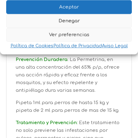
mosquitos transmisores de enfermedades.
Aceptar
Piojos
:
Eficaz frente a infestaciones por
piojos en perros.
Denegar
Pulgas
:
Elimina las pulgas y previene
futuras infestaciones.
Ver preferencias
Política de Cookies
Política de Privacidad
Aviso Legal
¿Cómo Actúa PIRETRÓN?
Prevención Duradera
: La Permetrina, en
una alta concentración del 65% p/p, ofrece
una acción rápida y eficaz frente a los
mosquitos, y su efecto repelente y
antipiélago dura varias semanas.
Pipeta 1ml para perros de hasta 15 kg y
pipeta de 2 ml para perros de mas de 15 kg
Tratamiento y Prevención
:
Este tratamiento
no solo previene las infestaciones por