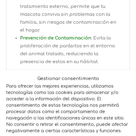
tratamiento externo, permite que tu
mascota conviva sin problemas con la
familia, sin riesgos de contaminación en
el hogar.
Prevención de Contaminación
: Evita la
proliferación de parásitos en el entorno
del animal tratado, reduciendo la
presencia de estos en su hábitat.
¿Qué Parásitos Elimina y Repele?
Gestionar consentimiento
Para ofrecer las mejores experiencias, utilizamos
Flebotomos
: Protege contra la transmisión
tecnologías como las cookies para almacenar y/o
de la leishmaniosis.
acceder a la información del dispositivo. El
Garrapatas
:
Actúa contra diversas
consentimiento de estas tecnologías nos permitirá
procesar datos como el comportamiento de
especies de garrapatas como
navegación o las identificaciones únicas en este sitio.
Rhipicephalus spp.
y
Ixodes spp.
.
No consentir o retirar el consentimiento, puede afectar
Mosquitos
:
Protege contra picaduras de
negativamente a ciertas características y funciones.