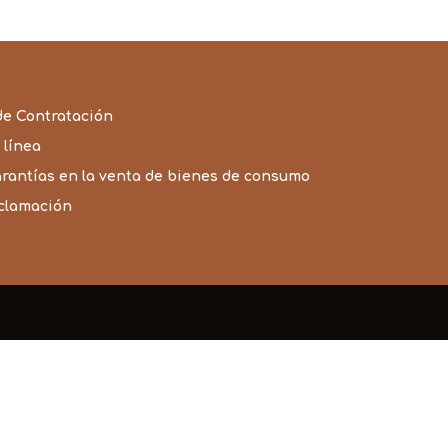
de Contratación
 línea
arantías en la venta de bienes de consumo
eclamación