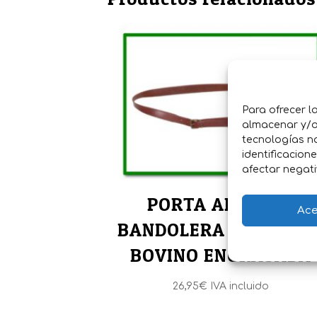
Para ofrecer l
almacenar y/o 
tecnologías n
identificacion
afectar negati
PORTA ARMA DE
Ace
BANDOLERA EN PIEL D
BOVINO ENGRASADA
26,95
€
IVA incluido