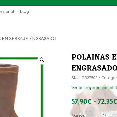
fesional
Blog
S EN SERRAJE ENGRASADO
POLAINAS E
ENGRASAD
SKU:
GR27902
Categor
Ver descripción comple
57,90
€
-
72,35
Varios