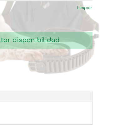
desde
Limpiar
57,90€
hasta
72,35€
tar disponibilidad