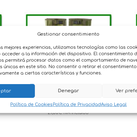
Gestionar consentimiento
as mejores experiencias, utilizamos tecnologías como las coo
acceder a la información del dispositivo. El consentimiento 
os permitirá procesar datos como el comportamiento de nav
es únicas en este sitio. No consentir o retirar el consentimient
vamente a ciertas características y funciones.
POLAINAS
ptar
Denegar
Ver pref
E
TRANSPIRABLES
Política de Cookies
Política de Privacidad
Aviso Legal
29,00
€
IVA incluido