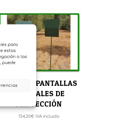
kies para
de estas
egación o las
o, puede
JUEGO DE PANTALLAS
erencias
LATERALES DE
PROTECCIÓN
134,20
€
IVA incluido