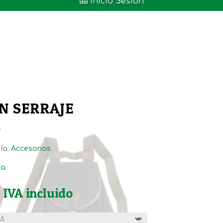

Inicio Sesión
N SERRAJE
O
ía:
Accesorios
ta
Rango
€
IVA incluido
de
precios: