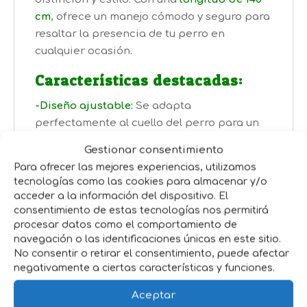
cm
, ofrece un manejo cómodo y seguro para
resaltar la presencia de tu perro en
cualquier ocasión.
Características destacadas:
-Diseño ajustable:
Se adapta
perfectamente al cuello del perro para un
control suave y preciso.
Gestionar consentimiento
-Material de alta calidad:
Cordón de hilo
Para ofrecer las mejores experiencias, utilizamos
resistente con acabados elegantes en piel
tecnologías como las cookies para almacenar y/o
de bovino.
acceder a la información del dispositivo. El
-Varios grosores disponibles:
Para
consentimiento de estas tecnologías nos permitirá
procesar datos como el comportamiento de
adaptarse a diferentes razas y tamaños.
navegación o las identificaciones únicas en este sitio.
-Longitud de 140 cm:
Ideal para
No consentir o retirar el consentimiento, puede afectar
exhibiciones, garantizando movilidad y
negativamente a ciertas características y funciones.
control en todo momento.
Aceptar
Este
ramal de exhibición para perros