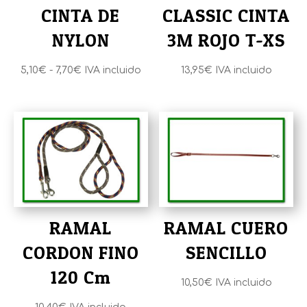
CINTA DE
CLASSIC CINTA
NYLON
3M ROJO T-XS
Rango
5,10
€
-
7,70
€
IVA incluido
13,95
€
IVA incluido
de
precios:
desde
5,10€
hasta
7,70€
RAMAL
RAMAL CUERO
CORDON FINO
SENCILLO
120 Cm
10,50
€
IVA incluido