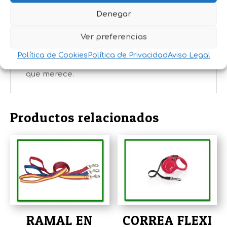
combina
estilo, funcionalidad y
Denegar
comodidad
,
siendo perfecto para
criadores, adiestradores y amantes de las
Ver preferencias
exposiciones caninas.
Compra ahora en La
Política de Cookies
Política de Privacidad
Aviso Legal
Dehesa
y presenta a tu perro con el porte
que merece.
Productos relacionados
RAMAL EN
CORREA FLEXI