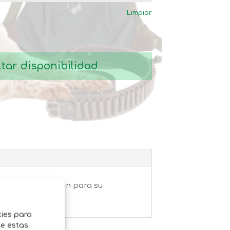
desde
Limpiar
119,80€
hasta
146,60€
tar disponibilidad
ye funda de nylon para su
kies para
de estas