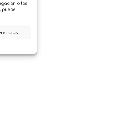
egación o las
o, puede
erencias