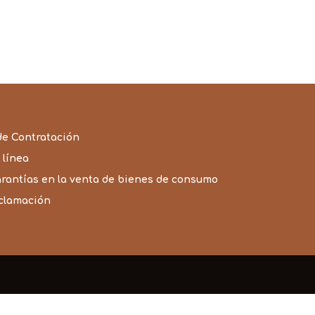
de Contratación
 línea
arantías en la venta de bienes de consumo
eclamación