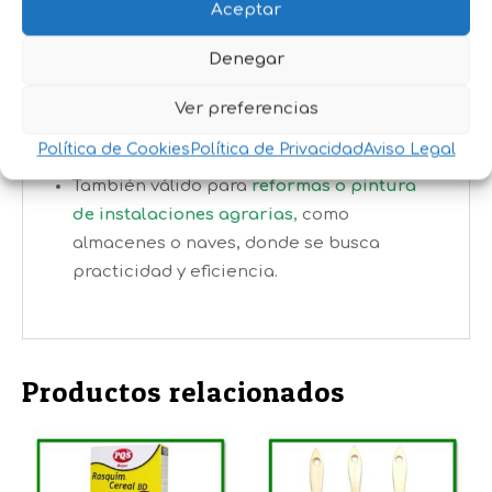
Aceptar
para mascotas o instalaciones
ganaderas
,
donde las superficies deben
Denegar
mantenerse libres de residuos.
Útil en
clínicas veterinarias y salas
Ver preferencias
limpias
, para renovar espacios sin
Política de Cookies
Política de Privacidad
Aviso Legal
comprometer higiene.
También válido para
reformas o pintura
de instalaciones agrarias
,
como
almacenes o naves, donde se busca
practicidad y eficiencia.
Productos relacionados