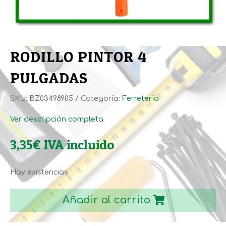
RODILLO PINTOR 4
PULGADAS
SKU:
BZ03498905
Categoría:
Ferretería
Ver descripción completa
3,35
€
IVA incluido
Hay existencias
RODILLO
PINTOR
Añadir al carrito
4
PULGADAS