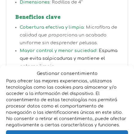
Dimensiones
:
Rodillos de 4″
Beneficios clave
Cobertura efectiva y limpia
:
Microfibra de
calidad que proporciona un acabado
uniforme sin desprender pelusas.
Mayor control y menor suciedad
:
Espuma
que
evita salpicaduras y mantiene el
entorno limpio.
Gestionar consentimiento
Estructura robusta y duradera
:
Para ofrecer las mejores experiencias, utilizamos
Resistente que mejora la estabilidad del
tecnologías como las cookies para almacenar y/o
rodillo
acceder a la información del dispositivo. El
consentimiento de estas tecnologías nos permitirá
Aplicaciones recomendadas
procesar datos como el comportamiento de
navegación o las identificaciones únicas en este sitio.
Ideal para áreas de trabajo donde se
No consentir o retirar el consentimiento, puede afectar
requieren acabados limpios, por ejemplo
negativamente a ciertas características y funciones.
en
zonas de preparación de alimentos