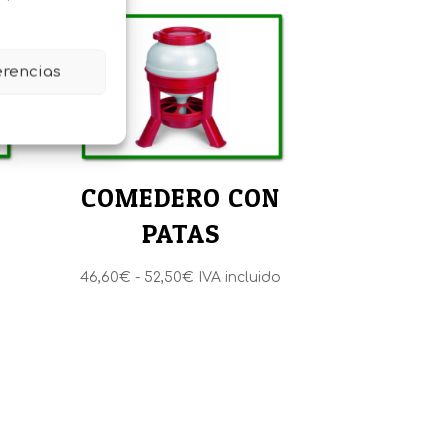
erencias
COMEDERO CON
ª
PATAS
Rango
46,60
€
-
52,50
€
IVA incluido
de
precios:
desde
46,60€
hasta
52,50€