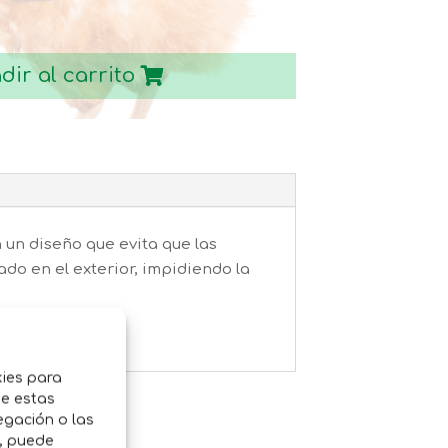
dir al carrito
 un diseño que evita que las
do en el exterior, impidiendo la
kies para
de estas
egación o las
o, puede