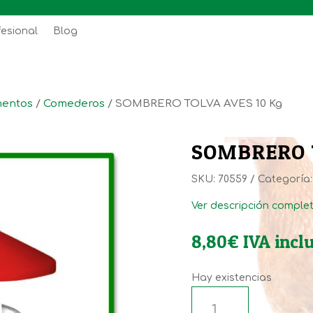
fesional
Blog
entos
/
Comederos
/ SOMBRERO TOLVA AVES 10 Kg
SOMBRERO T
SKU:
70559
Categoría
Ver descripción comple
8,80
€
IVA incl
Hay existencias
SOMBRERO
TOLVA