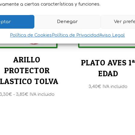
vamente a ciertas características y funciones.
ptar
Denegar
Ver pref
Política de Cookies
Política de Privacidad
Aviso Legal
ARILLO
PLATO AVES 1
PROTECTOR
EDAD
LASTICO TOLVA
3,40
€
IVA incluido
Rango
3,30
€
-
3,85
€
IVA incluido
de
precios:
desde
3,30€
hasta