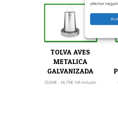
afectar negati
Ace
TOLVA AVES
METALICA
GALVANIZADA
P
Rango
22,00
€
-
26,75
€
IVA incluido
de
precios:
desde
22,00€
hasta