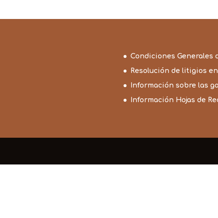
3,85€
Condiciones Generales 
Resolución de litigios en
Información sobre las g
Información Hojas de R