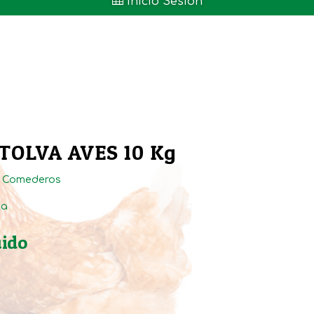

Inicio Sesión
OLVA AVES 10 Kg
:
Comederos
ta
uido