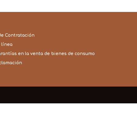
de Contratación
 línea
arantías en la venta de bienes de consumo
eclamación