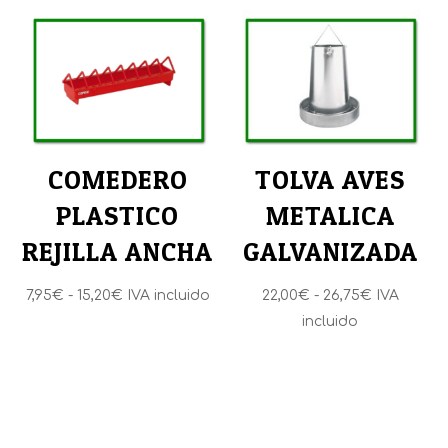
precios:
precios:
desde
desde
7,95€
3,75€
hasta
hasta
15,15€
4,75€
COMEDERO
TOLVA AVES
PLASTICO
METALICA
REJILLA ANCHA
GALVANIZADA
Rango
Rango
7,95
€
-
15,20
€
IVA incluido
22,00
€
-
26,75
€
IVA
de
de
incluido
precios:
precios:
desde
desde
7,95€
22,00€
hasta
hasta