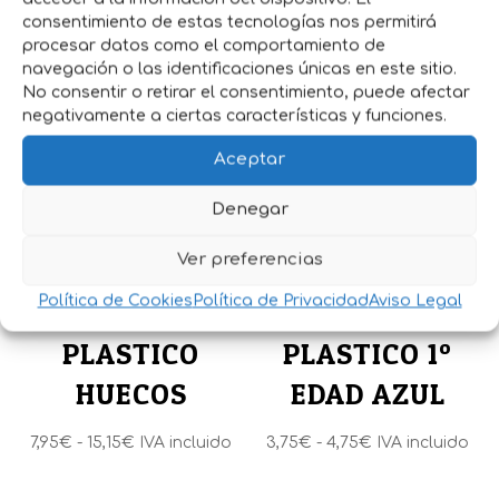
consentimiento de estas tecnologías nos permitirá
procesar datos como el comportamiento de
navegación o las identificaciones únicas en este sitio.
Productos relacionados
No consentir o retirar el consentimiento, puede afectar
negativamente a ciertas características y funciones.
Aceptar
Denegar
Ver preferencias
Política de Cookies
Política de Privacidad
Aviso Legal
COMEDERO
COMEDERO
PLASTICO
PLASTICO 1º
HUECOS
EDAD AZUL
Rango
Rango
7,95
€
-
15,15
€
IVA incluido
3,75
€
-
4,75
€
IVA incluido
de
de