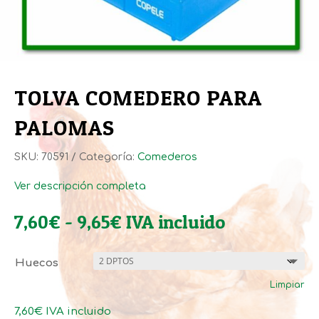
TOLVA COMEDERO PARA
PALOMAS
SKU:
70591
Categoría:
Comederos
Ver descripción completa
Rango
7,60
€
-
9,65
€
IVA incluido
de
precios:
Huecos
desde
Limpiar
7,60€
hasta
7,60
€
IVA incluido