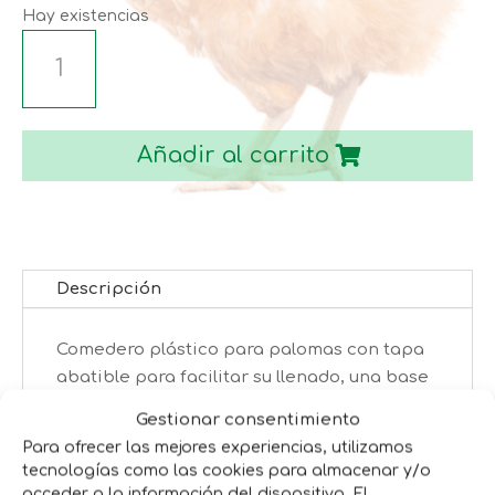
9,65€
Hay existencias
TOLVA
COMEDERO
PARA
PALOMAS
Añadir al carrito
cantidad
Descripción
Comedero plástico para palomas con tapa
abatible para facilitar su llenado, una base
recta para posicionarlo fácilmente en
Gestionar consentimiento
superficies planas y un amplio acceso a las
Para ofrecer las mejores experiencias, utilizamos
palomas al comedero con una visera que
tecnologías como las cookies para almacenar y/o
evita desperdicios.
acceder a la información del dispositivo. El