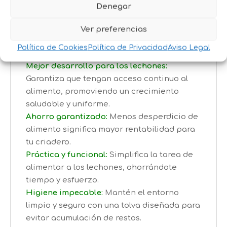
Denegar
en ahorro para ti.
Ver preferencias
BENEFICIOS QUE HARÁN TU
VIDA MÁS FÁCIL:
Política de Cookies
Política de Privacidad
Aviso Legal
Mejor desarrollo para los lechones:
Garantiza que tengan acceso continuo al
alimento, promoviendo un crecimiento
saludable y uniforme.
Ahorro garantizado:
Menos desperdicio de
alimento significa mayor rentabilidad para
tu criadero.
Práctica y funcional:
Simplifica la tarea de
alimentar a los lechones, ahorrándote
tiempo y esfuerzo.
Higiene impecable:
Mantén el entorno
limpio y seguro con una tolva diseñada para
evitar acumulación de restos.