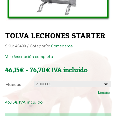
TOLVA LECHONES STARTER
SKU:
40400
Categoría:
Comederos
Ver descripción completa
Rango
46,15
€
-
76,70
€
IVA incluido
de
precios:
Huecos
desde
Limpiar
46,15€
hasta
46,15
€
IVA incluido
76,70€