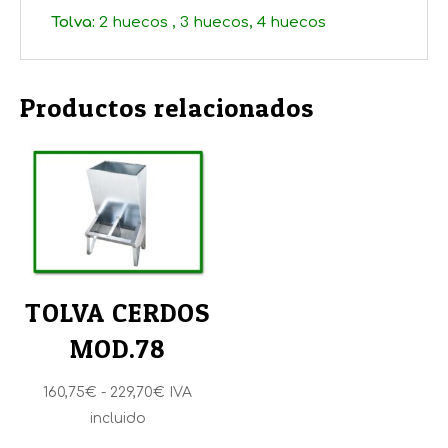
Tolva:
2 huecos , 3 huecos, 4 huecos
Productos relacionados
TOLVA CERDOS
MOD.78
Rango
160,75
€
-
229,70
€
IVA
de
incluido
precios: