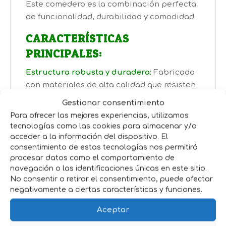
Este comedero es la combinación perfecta
de funcionalidad, durabilidad y comodidad.
CARACTERÍSTICAS
PRINCIPALES:
Estructura robusta y duradera:
Fabricada
con materiales de alta calidad que resisten
el uso continuo y las condiciones del
Gestionar consentimiento
entorno.
Para ofrecer las mejores experiencias, utilizamos
Diseño pensado para lechones:
Altura y
tecnologías como las cookies para almacenar y/o
dimensiones optimizadas para que los más
acceder a la información del dispositivo. El
consentimiento de estas tecnologías nos permitirá
pequeños se alimenten sin esfuerzo.
procesar datos como el comportamiento de
Fácil de limpiar:
Su diseño permite una
navegación o las identificaciones únicas en este sitio.
limpieza rápida y sencilla, asegurando un
No consentir o retirar el consentimiento, puede afectar
ambiente higiénico para los animales.
negativamente a ciertas características y funciones.
Sistema antidesperdicio:
La tolva está
Aceptar
diseñada para reducir al mínimo el
desperdicio de alimento, lo que se traduce