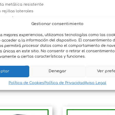
ta metálica resistente
rejillas laterales
ransporte
Gestionar consentimiento
ida de tu mascota
edianos, gatos y conejos grandes
as mejores experiencias, utilizamos tecnologías como las coo
acceder a la información del dispositivo. El consentimiento 
os permitirá procesar datos como el comportamiento de nav
ren o salidas al veterinario
es únicas en este sitio. No consentir o retirar el consentimient
vamente a ciertas características y funciones.
capes
piar
ptar
Denegar
Ver pref
Política de Cookies
Política de Privacidad
Aviso Legal