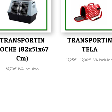
TRANSPORTIN
TRANSPORTI
OCHE (82x51x67
TELA
Cm)
Rango
17,25
€
-
19,00
€
IVA incluid
de
87,70
€
IVA incluido
precios:
desde
17,25€
hasta
19,00€