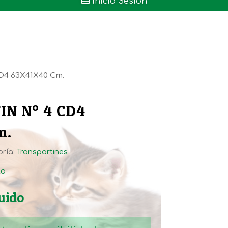

Inicio Sesión
D4 63X41X40 Cm.
N Nº 4 CD4
m.
ría:
Transportines
ta
luido