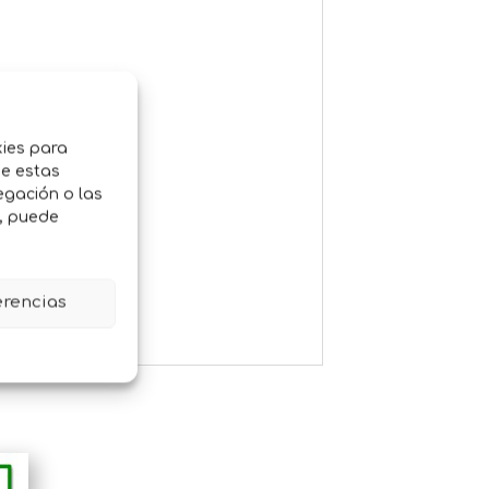
kies para
de estas
egación o las
o, puede
erencias