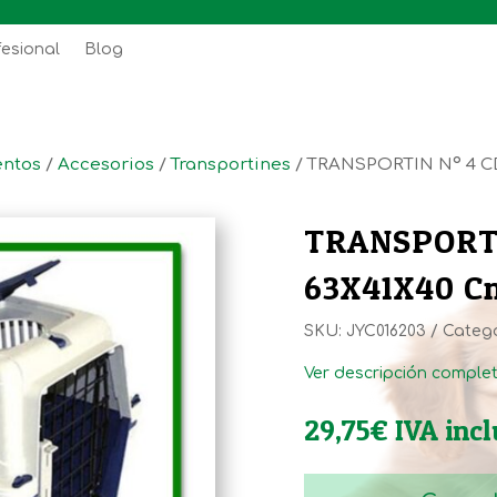
fesional
Blog
ntos
/
Accesorios
/
Transportines
/ TRANSPORTIN Nº 4 C
TRANSPORTI
63X41X40 C
SKU:
JYC016203
Catego
Ver descripción comple
29,75
€
IVA inc