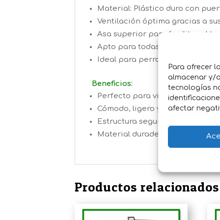
Material: Plástico duro con puer
Ventilación óptima gracias a sus 
Asa superior para facilitar el t
Apto para todas las etapas de v
Ideal para perros pequeños y m
Para ofrecer l
almacenar y/o 
Beneficios:
tecnologías n
Perfecto para viajes en coche, t
identificacion
afectar negati
Cómodo, ligero y fácil de usar
Estructura segura que evita es
Material duradero y fácil de lim
Ace
Productos relacionados