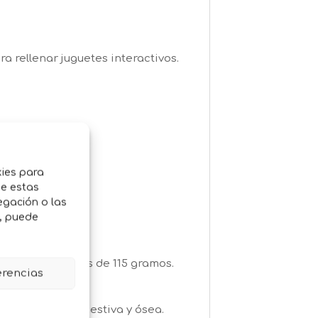
a rellenar juguetes interactivos.
kies para
de estas
egación o las
o, puede
esenta en envases de 115 gramos.
erencias
s para mascotas.
e a su salud digestiva y ósea.