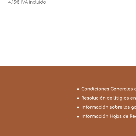
4,15
€
IVA incluido
precios:
desde
0,55€
hasta
4,90€
Condiciones Generales 
Resolución de litigios en
Información sobre las g
Información Hojas de R