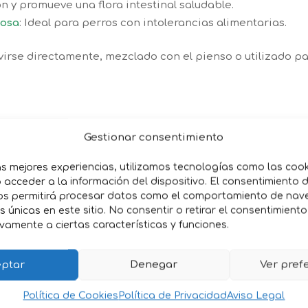
ón y promueve una flora intestinal saludable.
tosa
: Ideal para perros con intolerancias alimentarias.
irse directamente, mezclado con el pienso o utilizado par
Gestionar consentimiento
as mejores experiencias, utilizamos tecnologías como las coo
acceder a la información del dispositivo. El consentimiento 
os permitirá procesar datos como el comportamiento de nav
es únicas en este sitio. No consentir o retirar el consentimient
100g
vamente a ciertas características y funciones.
 todas las razas y edades a partir de los 3 meses y se pr
ptar
Denegar
Ver pref
ña por una empresa pionera en la elaboración de lácteo
Política de Cookies
Política de Privacidad
Aviso Legal
tu perro le proporcionará un delicioso snack que contribuy