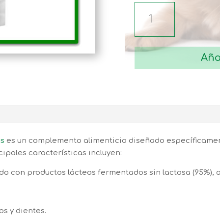
YOWUP
YOGUR
SIN
LACTOSA
Aña
PARA
PERROS
115GR
cantidad
os
es un complemento alimenticio diseñado específicament
ipales características incluyen:
o con productos lácteos fermentados sin lactosa (95%), a
os y dientes.