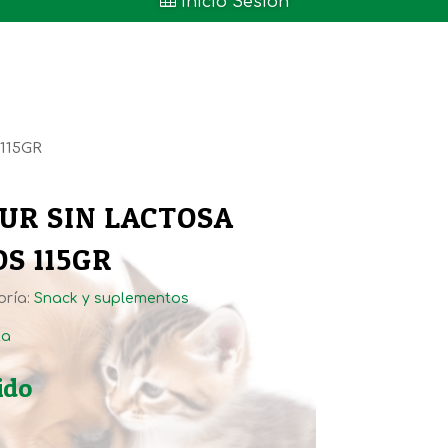

Inicio Sesión
115GR
UR SIN LACTOSA
S 115GR
oría:
Snack y suplementos
ta
ido