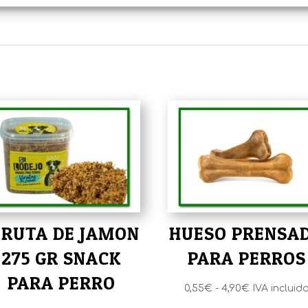
IRUTA DE JAMON
HUESO PRENSA
275 GR SNACK
PARA PERROS
PARA PERRO
Rango
0,55
€
-
4,90
€
IVA incluid
de