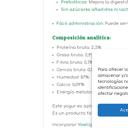
Prebióticos
: Mejora la digesti
Sin azúcares añadidos ni lac
Fácil administración
:
Puede serv
Composición analítica
:
Proteína bruta: 2,3%
Grasa bruta: 2,9%
Fibra bruta: 0,1%
Para ofrecer l
Ceniza bruta: 0,9%
almacenar y/o 
Humedad: 87%
tecnologías n
Calcio: 0,09%
identificacion
Energía metabolizable: 57 kcal/
afectar negati
Este yogur es apto para perros de
Ace
Es un producto fabricado en Espa
Incorporar
YowUp!
en la dieta de 