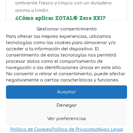
ambiente fresco y limpio con un duradero
aroma a limón.
¿Cómo aplicar ZOTAL® Zero XXI?
Dilución recomendada: Mezclar al 5% en
Gestionar consentimiento
agua (250 ml en 5 litros de agua).
Para ofrecer las mejores experiencias, utilizamos
tecnologías como las cookies para almacenar y/o
Métodos de aplicación: Puede utilizarse
acceder a la información del dispositivo. El
mediante riegos, baldeos, frotamiento
consentimiento de estas tecnologías nos permitirá
(con cepillo o escoba), remojo o
procesar datos como el comportamiento de
pulverización.
navegación o las identificaciones únicas en este sitio.
No consentir o retirar el consentimiento, puede afectar
Usos recomendados: Ideal para la
negativamente a ciertas características y funciones.
desinfección de suelos, paredes y
superficies en espacios que requieran una
Aceptar
limpieza profunda y eliminación de
Denegar
bacterias.
Ver preferencias
Propiedades del Desinfectante
ZOTAL® Zero XXI
Política de Cookies
Política de Privacidad
Aviso Legal