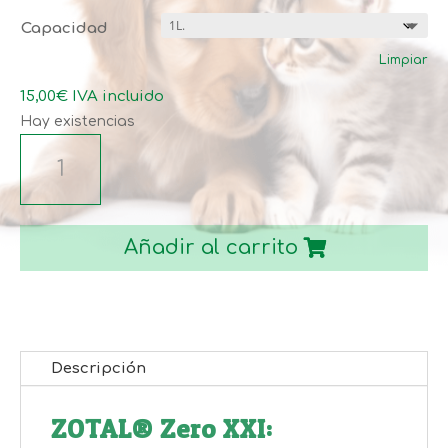
precios:
Capacidad
desde
Limpiar
6,00€
hasta
15,00
€
IVA incluido
15,00€
Hay existencias
ZOTAL
ZERO
LIMON
cantidad
Añadir al carrito
Descripción
ZOTAL® Zero XXI: