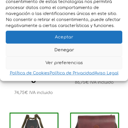
consentimiento de estas tecnologías nos permitirá
procesar datos como el comportamiento de
navegación o las identificaciones únicas en este sitio.
No consentir o retirar el consentimiento, puede afectar
negativamente a ciertas características y funciones.
Aceptar
ZURRÓN DE
ZURRON DE
PIEL DE
PIEL DE
Denegar
SERRAJE
SERRAJE
Ver preferencias
ATERCIOPELAD
ENGRASADO
Política de Cookies
Política de Privacidad
Aviso Legal
O
86,75
€
IVA incluido
74,75
€
IVA incluido