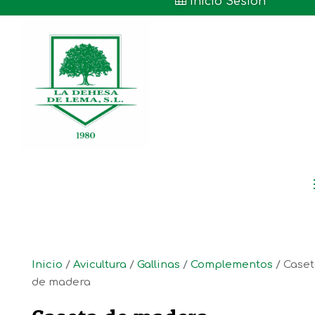

Inicio Sesión
Inicio
/
Avicultura
/
Gallinas
/
Complementos
/ Case
de madera