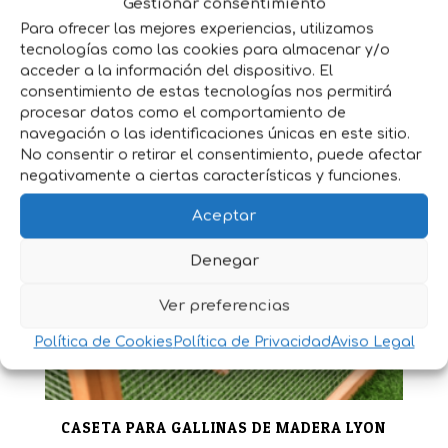
Gestionar consentimiento
Para ofrecer las mejores experiencias, utilizamos
tecnologías como las cookies para almacenar y/o
CASETA PARA GALLINAS DE MADERA LISBOA
acceder a la información del dispositivo. El
consentimiento de estas tecnologías nos permitirá
59,35
€
IVA incluido
procesar datos como el comportamiento de
navegación o las identificaciones únicas en este sitio.
No consentir o retirar el consentimiento, puede afectar
negativamente a ciertas características y funciones.
Aceptar
Denegar
Ver preferencias
Política de Cookies
Política de Privacidad
Aviso Legal
CASETA PARA GALLINAS DE MADERA LYON