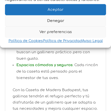
Ventajas de la Caseta Budapest
Aceptar
para tus gallinas:
Denegar
Materiales de alta calidad
:
La madera
Ver preferencias
tratada asegura una larga durabilidad y
resistencia.
Política de Cookies
Política de Privacidad
Aviso Legal
Un diseño con estilo
:
Ideal para quienes
buscan un gallinero práctico pero con
buen gusto.
Espacios cómodos y seguros
:
Cada rincón
de la caseta está pensado para el
bienestar de tus aves.
Con la Caseta de Madera Budapest, tus
gallinas tendrán el refugio perfecto y tú
disfrutarás de un gallinero que se adapta a
tus necesidades y mejora cualquier espacio.