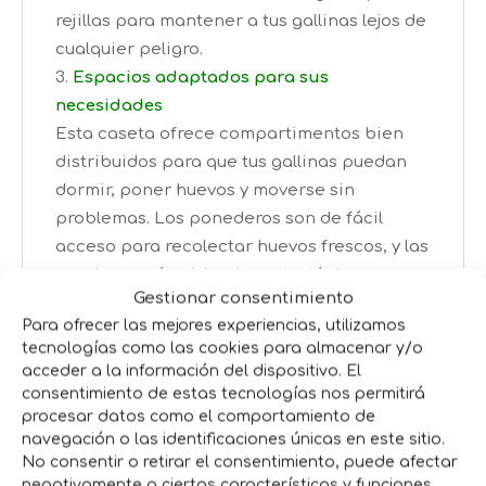
rejillas para mantener a tus gallinas lejos de
cualquier peligro.
Espacios adaptados para sus
necesidades
Esta caseta ofrece compartimentos bien
distribuidos para que tus gallinas puedan
dormir, poner huevos y moverse sin
problemas. Los ponederos son de fácil
acceso para recolectar huevos frescos, y las
perchas están ubicadas estratégicamente
Gestionar consentimiento
para el descanso de tus aves.
Para ofrecer las mejores experiencias, utilizamos
Fácil de limpiar y mantener
tecnologías como las cookies para almacenar y/o
Con puertas amplias y un diseño práctico,
acceder a la información del dispositivo. El
podrás limpiar la caseta sin mayor esfuerzo.
consentimiento de estas tecnologías nos permitirá
Esto te permite mantener un ambiente
procesar datos como el comportamiento de
navegación o las identificaciones únicas en este sitio.
limpio y saludable para tus gallinas, además
No consentir o retirar el consentimiento, puede afectar
de facilitarte el cuidado diario.
negativamente a ciertas características y funciones.