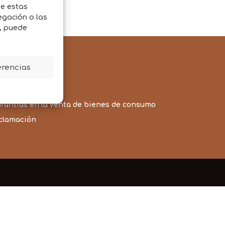
de estas
egación o las
o, puede
erencias
de Contratación
 línea
arantías en la venta de bienes de consumo
eclamación