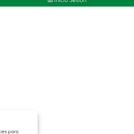

Inicio Sesión
kies para