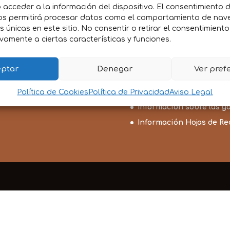
acceder a la información del dispositivo. El consentimiento 
os permitirá procesar datos como el comportamiento de nav
es únicas en este sitio. No consentir o retirar el consentimient
vamente a ciertas características y funciones.
ptar
Denegar
Ver pref
Condiciones Generales 
Resolución de litigios en
Política de Cookies
Política de Privacidad
Aviso Legal
Información sobre las g
Información Hojas de R