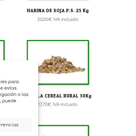
HARINA DE SOJA P.S. 25 Kg
20,00
€
IVA incluido
kies para
de estas
egación o las
MEZCLA CEREAL RURAL 30Kg
o, puede
17,70
€
IVA incluido
erencias