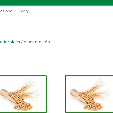
fesional
Blog
codornices
/ Alimentación