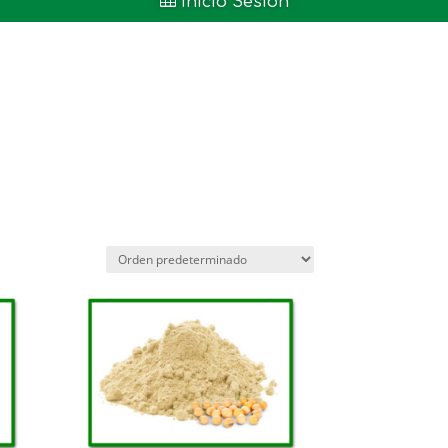

Inicio Sesión