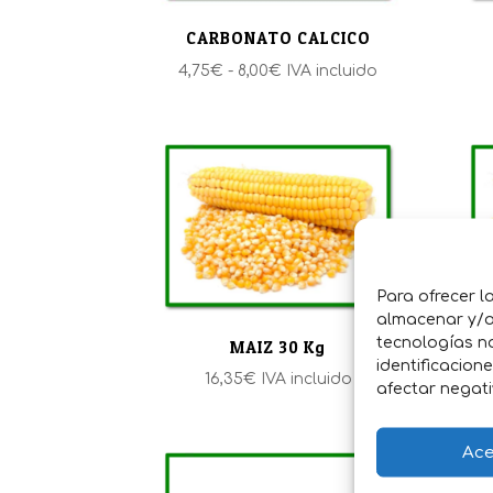
CARBONATO CALCICO
Rango
4,75
€
-
8,00
€
IVA incluido
de
precios:
desde
4,75€
hasta
8,00€
Para ofrecer l
almacenar y/o 
tecnologías n
MAIZ 30 Kg
identificacion
16,35
€
IVA incluido
afectar negati
Ace