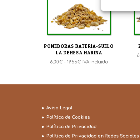
PONEDORAS BATERIA-SUELO
LA DEHESA HARINA
6
Rango
6,00
€
-
19,55
€
IVA incluido
de
precios:
desde
6,00€
hasta
19,55€
Aviso Legal
Política de Cookies
Política de Privacidad
Política de Privacidad en Redes Sociales