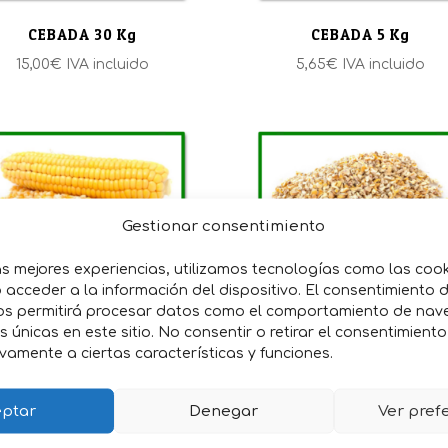
CEBADA 30 Kg
CEBADA 5 Kg
15,00
€
IVA incluido
5,65
€
IVA incluido
Gestionar consentimiento
as mejores experiencias, utilizamos tecnologías como las coo
acceder a la información del dispositivo. El consentimiento 
os permitirá procesar datos como el comportamiento de nav
MAIZ 5 Kg
MAIZ PARTIDO 30 Kg
es únicas en este sitio. No consentir o retirar el consentimient
5,90
€
IVA incluido
17,10
€
IVA incluido
vamente a ciertas características y funciones.
ptar
Denegar
Ver pref