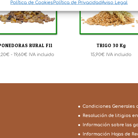
Política de Cookies
Política de Privacidad
Aviso Legal
PONEDORAS RURAL F11
TRIGO 30 Kg
Rango
,20
€
-
19,60
€
IVA incluido
15,90
€
IVA incluido
de
precios:
desde
6,20€
hasta
19,60€
Condiciones Generales 
Resolución de litigios en
Información sobre las g
Información Hojas de R