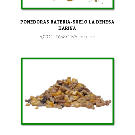
PONEDORAS BATERIA-SUELO LA DEHESA
HARINA
Rango
6,00
€
-
19,55
€
IVA incluido
de
precios:
desde
6,00€
hasta
19,55€