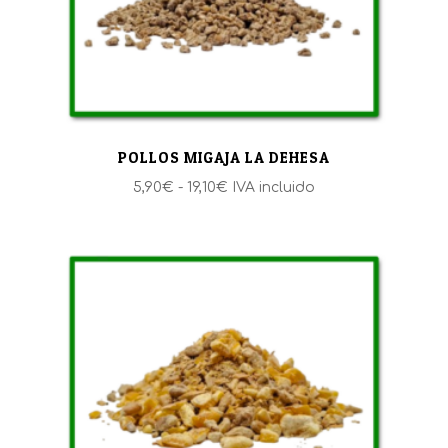
POLLOS MIGAJA LA DEHESA
Rango
5,90
€
-
19,10
€
IVA incluido
de
precios:
desde
5,90€
hasta
19,10€