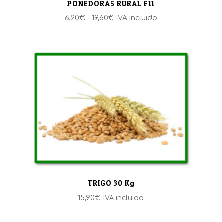
PONEDORAS RURAL F11
Rango
6,20
€
-
19,60
€
IVA incluido
de
precios:
desde
6,20€
hasta
19,60€
TRIGO 30 Kg
15,90
€
IVA incluido