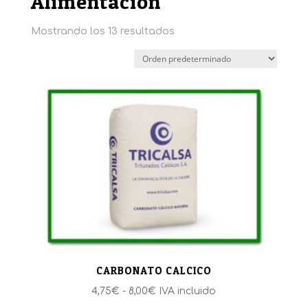
Alimentación
Mostrando los 13 resultados
CARBONATO CALCICO
Rango
4,75
€
-
8,00
€
IVA incluido
de