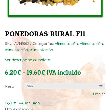
PONEDORAS RURAL F11
SKU:
AVH1002
Categorías:
Alimentación
,
Alimentación
,
Alimentación
,
Alimentación
Ver descripción completa
Rango
6,20
€
-
19,60
€
IVA incluido
de
precios:
Peso
desde
Limpiar
6,20€
hasta
19,60
€
IVA incluido
19,60€
Hay existencias