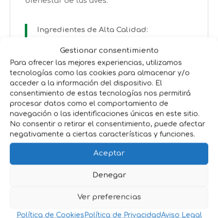
bienestar de tus aves.
Ingredientes de Alta Calidad:
*Maíz
Gestionar consentimiento
*Trigo
Para ofrecer las mejores experiencias, utilizamos
*Sorgo
tecnologías como las cookies para almacenar y/o
*Semillas de Girasol
acceder a la información del dispositivo. El
consentimiento de estas tecnologías nos permitirá
procesar datos como el comportamiento de
¡Ideal para Todas las Aves de Corral!
navegación o las identificaciones únicas en este sitio.
Perfecto para pollos, gallinas, patos, gansos
No consentir o retirar el consentimiento, puede afectar
y más.
negativamente a ciertas características y funciones.
Formato
:
25Kg
Aceptar
Promociones especiales para compras al
Denegar
por mayor.
Ver preferencias
Política de Cookies
Política de Privacidad
Aviso Legal