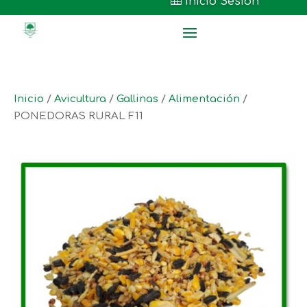

Inicio Sesión
Inicio
/
Avicultura
/
Gallinas
/
Alimentación
/
PONEDORAS RURAL F11