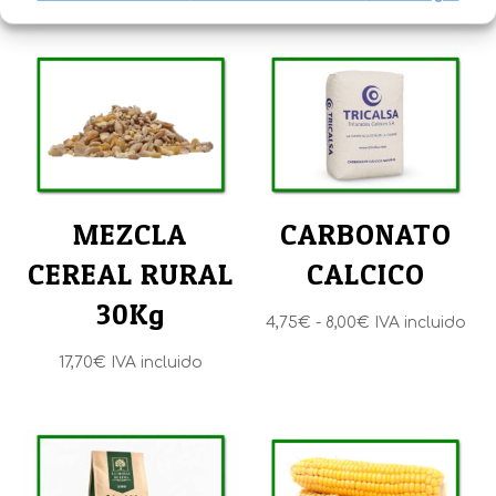
Productos relacionados
MEZCLA
CARBONATO
CEREAL RURAL
CALCICO
30Kg
Rango
4,75
€
-
8,00
€
IVA incluido
de
17,70
€
IVA incluido
precios:
desde
4,75€
hasta
8,00€