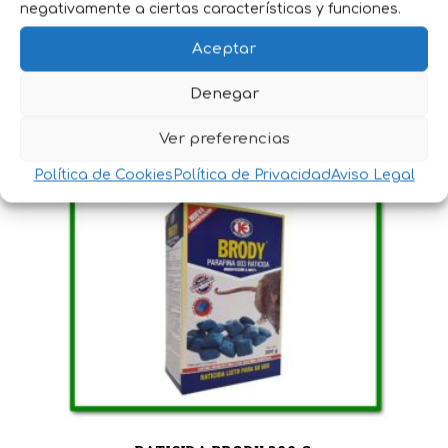
negativamente a ciertas características y funciones.
Aceptar
RATIBROM 2 CEREALES 1 Kg
Denegar
9,85
€
IVA incluido
Ver preferencias
Política de Cookies
Política de Privacidad
Aviso Legal