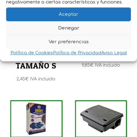
negativamente a ciertas características y funciones.
Aceptar
Denegar
RATIBROM 2
RATONERA DE
Ver preferencias
CEREALES 1 Kg
MADERA
Política de Cookies
Política de Privacidad
Aviso Legal
TAMAÑO S
9,85
€
IVA incluido
2,45
€
IVA incluido