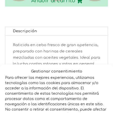
Añadir al carrito
G
cantidad
Descripción
Raticida en cebo fresco de gran apetencia,
preparado con harinas de cereales
mezcladas con aceites vegetales. Ideal para
la lucha contra ratones y ratas en general.
Gestionar consentimiento
Formato: 500g en bolsitas de 10g cada una.
Para ofrecer las mejores experiencias, utilizamos
tecnologías como las cookies para almacenar y/o
acceder a la información del dispositivo. El
Productos relacionados
consentimiento de estas tecnologías nos permitirá
procesar datos como el comportamiento de
navegación o las identificaciones únicas en este sitio.
No consentir o retirar el consentimiento, puede afectar