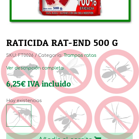
RATICIDA RAT-END 500 G
SKU:
FT0026
Categoría:
Trampas ratas
Ver descripción completa
6,25
€
IVA incluido
Hay existencias
RATICIDA
RAT-
END
500