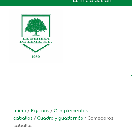

Inicio Sesión
Inicio
/
Equinos
/
Complementos
caballos
/
Cuadra y guadarnés
/ Comederos
caballos