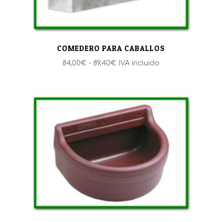
COMEDERO PARA CABALLOS
Rango
84,00
€
-
89,40
€
IVA incluido
de
precios:
desde
84,00€
hasta
89,40€