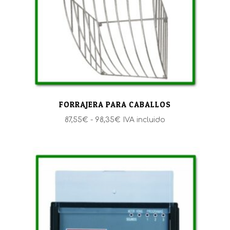
FORRAJERA PARA CABALLOS
Rango
87,55
€
-
98,35
€
IVA incluido
de
precios:
desde
87,55€
hasta
98,35€