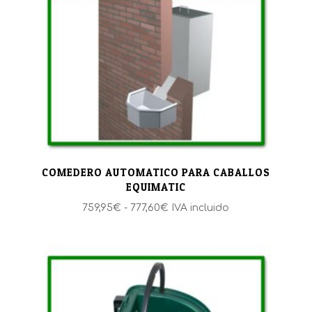
COMEDERO AUTOMATICO PARA CABALLOS
EQUIMATIC
Rango
759,95
€
-
777,60
€
IVA incluido
de
precios:
desde
759,95€
hasta
777,60€