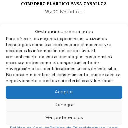
COMEDERO PLASTICO PARA CABALLOS
68,50
€
IVA incluido
Gestionar consentimiento
Para ofrecer las mejores experiencias, utilizamos
tecnologías como las cookies para almacenar y/o
acceder a la información del dispositivo. El
consentimiento de estas tecnologías nos permitirá
procesar datos como el comportamiento de
navegación o las identificaciones únicas en este sitio.
No consentir o retirar el consentimiento, puede afectar
negativamente a ciertas características y funciones.
Aceptar
Denegar
COMEDERO PLASTICO PARA ESQUINA
Rango
66,15
€
-
73,45
€
IVA incluido
Ver preferencias
de