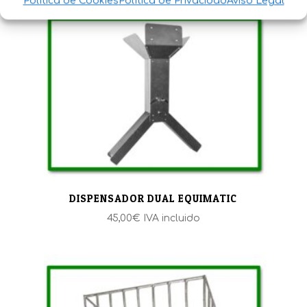
Política de Cookies
Política de Privacidad
Aviso Legal
precios:
desde
66,15€
hasta
73,45€
DISPENSADOR DUAL EQUIMATIC
45,00
€
IVA incluido