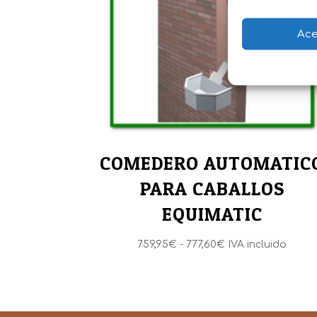
Ace
COMEDERO AUTOMATIC
PARA CABALLOS
EQUIMATIC
Rango
759,95
€
-
777,60
€
IVA incluido
de
precios:
desde
759,95€