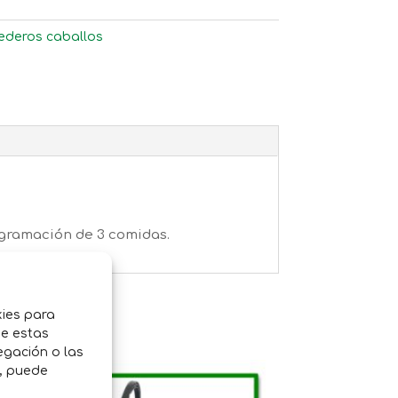
deros caballos
gramación de 3 comidas.
kies para
de estas
egación o las
o, puede