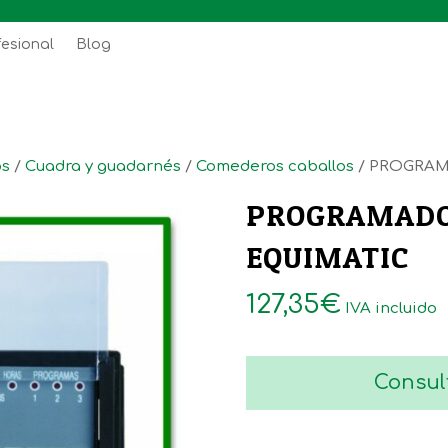
fesional
Blog
os
/
Cuadra y guadarnés
/
Comederos caballos
/ PROGRAM
PROGRAMADO
EQUIMATIC
127,35
€
IVA incluido
Consul