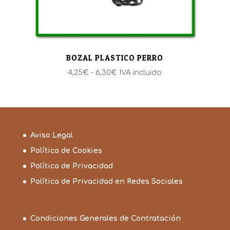
BOZAL PLASTICO PERRO
Rango
4,25
€
-
6,30
€
IVA incluido
de
precios:
desde
4,25€
hasta
Aviso Legal
6,30€
Política de Cookies
Política de Privacidad
Política de Privacidad en Redes Sociales
Condiciones Generales de Contratación