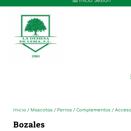

Inicio Sesión
Inicio
/
Mascotas
/
Perros
/
Complementos
/
Acceso
Bozales