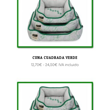
hasta
26,00€
CUNA CUADRADA VERDE
Rango
12,70
€
-
24,50
€
IVA incluido
de
precios:
desde
12,70€
hasta
24,50€