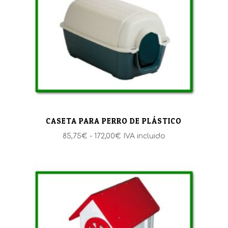
hasta
227,35€
CASETA PARA PERRO DE PLÁSTICO
Rango
85,75
€
-
172,00
€
IVA incluido
de
precios:
desde
85,75€
hasta
172,00€