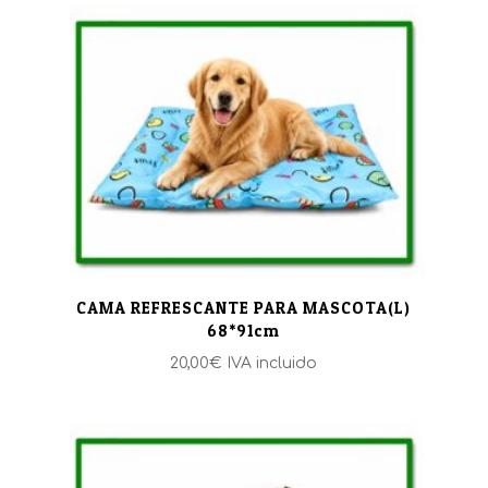
desde
14,40€
hasta
34,40€
CAMA REFRESCANTE PARA MASCOTA(L)
68*91cm
20,00
€
IVA incluido