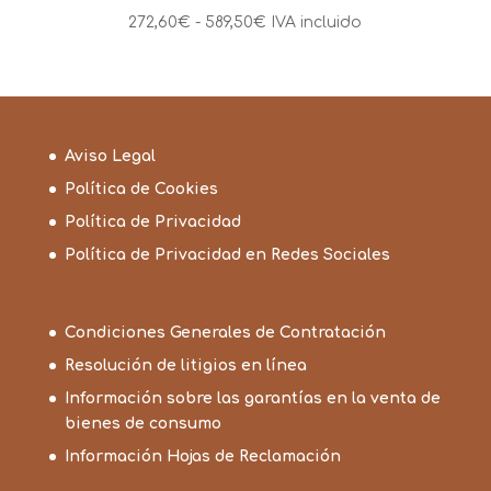
Rango
272,60
€
-
589,50
€
IVA incluido
de
precios:
desde
272,60€
hasta
Aviso Legal
589,50€
Política de Cookies
Política de Privacidad
Política de Privacidad en Redes Sociales
Condiciones Generales de Contratación
Resolución de litigios en línea
Información sobre las garantías en la venta de
bienes de consumo
Información Hojas de Reclamación