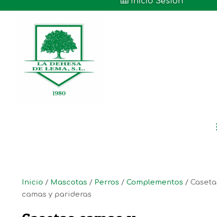

Inicio Sesión
Inicio
/
Mascotas
/
Perros
/
Complementos
/ Caseta
camas y parideras