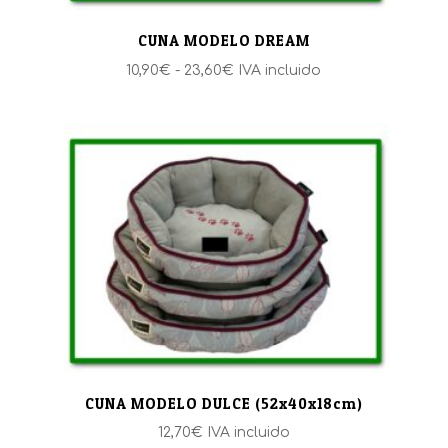
CUNA MODELO DREAM
Rango
10,90
€
-
23,60
€
IVA incluido
de
precios:
desde
10,90€
hasta
23,60€
CUNA MODELO DULCE (52x40x18cm)
12,70
€
IVA incluido