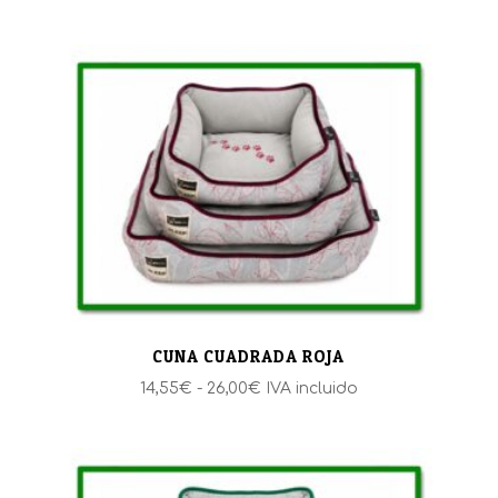
de
precios:
desde
6,35€
hasta
13,55€
CUNA CUADRADA ROJA
Rango
14,55
€
-
26,00
€
IVA incluido
de
precios:
desde
14,55€