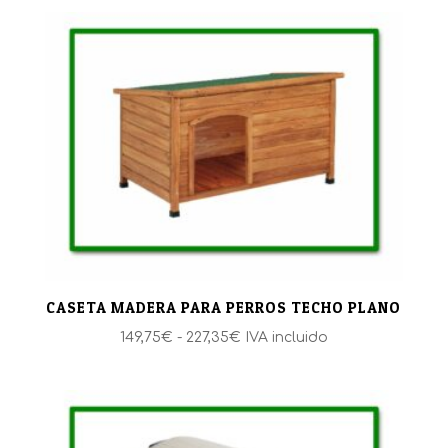
CASETA MADERA PARA PERROS TECHO PLANO
Rango
149,75
€
-
227,35
€
IVA incluido
de
precios:
desde
149,75€