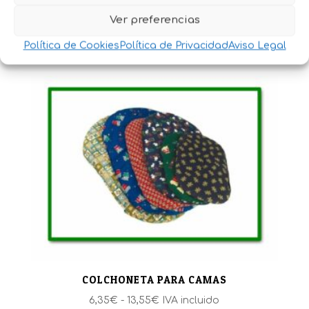
CASETA PARA PERROS MADERA 2 AGUAS
Ver preferencias
Rango
142,15
€
-
208,45
€
IVA incluido
Política de Cookies
Política de Privacidad
Aviso Legal
de
precios:
desde
142,15€
hasta
208,45€
COLCHONETA PARA CAMAS
Rango
6,35
€
-
13,55
€
IVA incluido