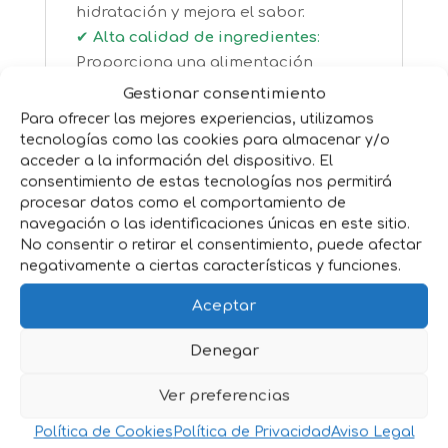
hidratación y mejora el sabor.
✔
Alta calidad de ingredientes
:
Proporciona una alimentación
sabrosa y nutritiva.
Gestionar consentimiento
Para ofrecer las mejores experiencias, utilizamos
Disponibles en diversas variedades,
tecnologías como las cookies para almacenar y/o
estos sobres cubren las necesidades
acceder a la información del dispositivo. El
nutricionales de los gatos adultos,
consentimiento de estas tecnologías nos permitirá
esterilizados o con condiciones
procesar datos como el comportamiento de
navegación o las identificaciones únicas en este sitio.
especiales. Perfectos para gatos
No consentir o retirar el consentimiento, puede afectar
exigentes o con apetitos delicados.
negativamente a ciertas características y funciones.
Aceptar
Denegar
Productos relacionados
Ver preferencias
Política de Cookies
Política de Privacidad
Aviso Legal