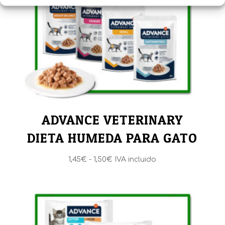
ADVANCE VETERINARY
DIETA HUMEDA PARA GATO
Rango
1,45
€
-
1,50
€
IVA incluido
de
precios:
desde
1,45€
hasta