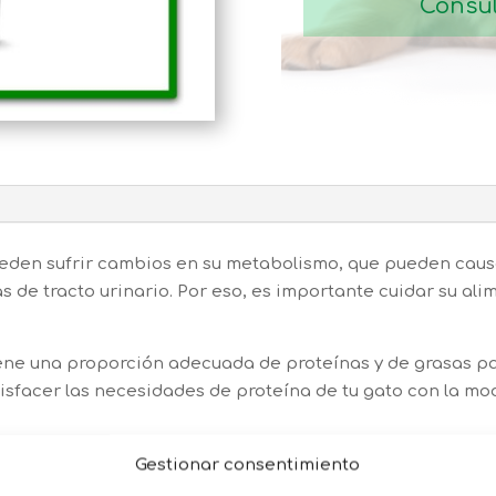
Consul
s pueden sufrir cambios en su metabolismo, que pueden ca
as de tracto urinario. Por eso, es importante cuidar su al
ne una proporción adecuada de proteínas y de grasas par
atisfacer las necesidades de proteína de tu gato con la 
timo de la orina y contribuye a su salud intestinal.
Gestionar consentimiento
e indicado para gatitos esterilizados hasta los 24 mese