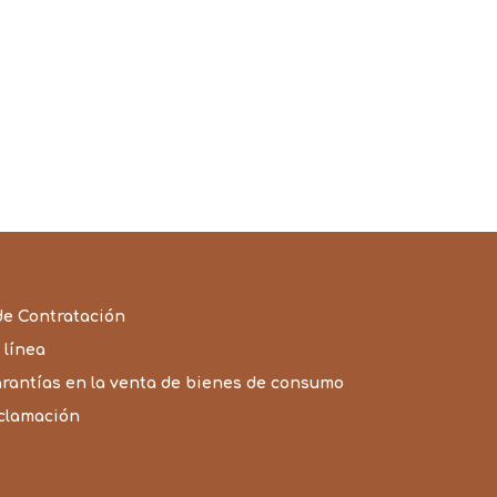
precios:
desde
4,99€
hasta
67,99€
de Contratación
 línea
arantías en la venta de bienes de consumo
eclamación