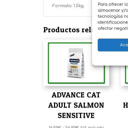
Para ofrecer l
Formato: 1.5kg
almacenar y/o 
tecnologías n
identificacion
Productos relacionados
afectar negati
Ace
ADVANCE CAT
ADULT SALMON
H
SENSITIVE
Rango
16,99
€
-
56,99
€
IVA incluido