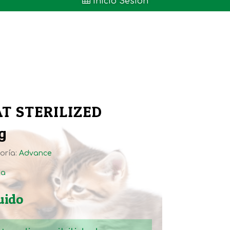

Inicio Sesión
T STERILIZED
g
oría:
Advance
ta
uido