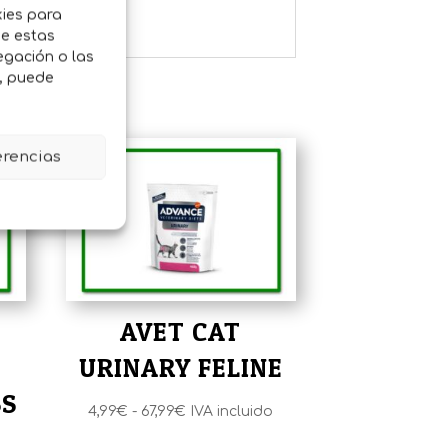
kies para
de estas
egación o las
o, puede
erencias
AVET CAT
URINARY FELINE
SS
Rango
4,99
€
-
67,99
€
IVA incluido
de