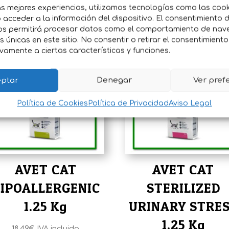
as mejores experiencias, utilizamos tecnologías como las coo
acceder a la información del dispositivo. El consentimiento 
os permitirá procesar datos como el comportamiento de nav
es únicas en este sitio. No consentir o retirar el consentimient
vamente a ciertas características y funciones.
ptar
Denegar
Ver pref
Política de Cookies
Política de Privacidad
Aviso Legal
AVET CAT
AVET CAT
IPOALLERGENIC
STERILIZED
1.25 Kg
URINARY STRE
1.25 Kg
18,49
€
IVA incluido