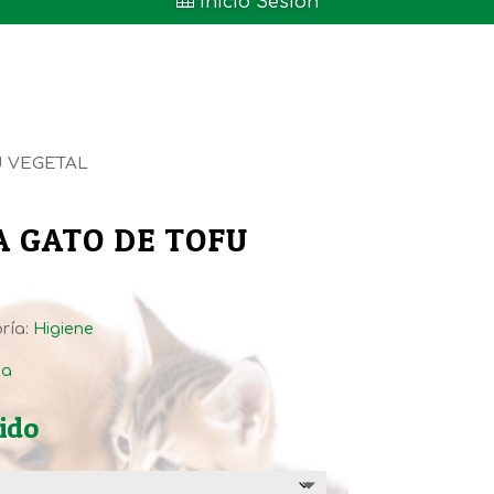

Inicio Sesión
U VEGETAL
 GATO DE TOFU
ría:
Higiene
ta
ido