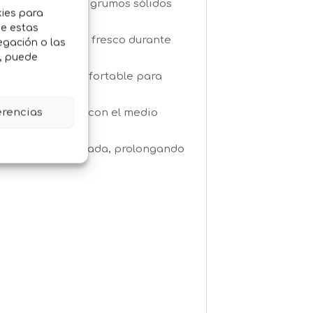
medad, formando grumos sólidos
kies para
de estas
tener el arenero fresco durante
egación o las
o, puede
ás limpio y confortable para
erencias
es, respetuosas con el medio
e la parte utilizada, prolongando