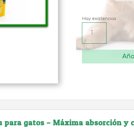
Hay existencias
ARENA
PARA
GATO
DE
Aña
TOFU
VEGETAL
cantidad
u para gatos – Máxima absorción y c