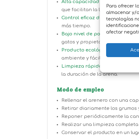
Alta capacidad de absorción:
L
Para ofrecer l
que facilitan la limpieza y redu
almacenar y/o 
Control eficaz de olores:
Neutral
tecnologías n
identificacion
más tiempo.
afectar negati
Bajo nivel de polvo:
Genera una 
gatos y propietarios.
Ace
Producto ecológico y biodegra
ambiente y fácilmente desechab
Limpieza rápida y sencilla:
La f
la duración de la arena.
Modo de empleo
Rellenar el arenero con una ca
Retirar diariamente los grumos y
Reponer periódicamente la can
Realizar una limpieza completa
Conservar el producto en un lug