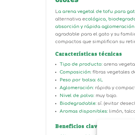
L
a arena vegetal de tofu para gat
alternativa e
cológica, biodegrada
absorción y rápida aglomeración
agradable para el gato y su famil
compactos que simplifican su reti
Características técnicas
Tipo de producto:
arena vegeta
Composición:
fibras vegetales de
Peso por bolsa:
6L
Aglomeración:
rápida y compac
Nivel de polvo:
muy bajo.
Biodegradable:
sí. (evitar desec
Aromas disponibles:
limón, talco
Beneficios clave