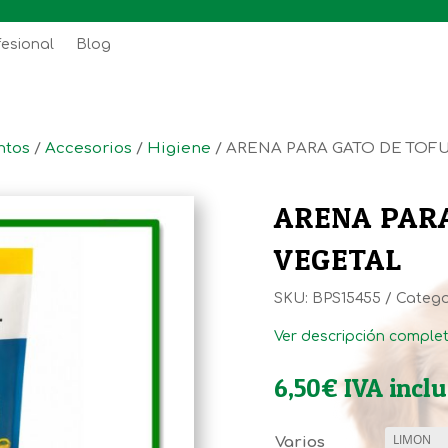
fesional
Blog
ntos
/
Accesorios
/
Higiene
/ ARENA PARA GATO DE TOF
ARENA PARA
VEGETAL
SKU:
BPS15455
Catego
Ver descripción comple
6,50
€
IVA inclu
Varios