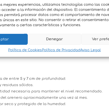
a estructura vegetal del tofu absorbe rápidamente la hu
as mejores experiencias, utilizamos tecnologías como las coo
cen el consumo de arena.
acceder a la información del dispositivo. El consentimiento 
iza los malos olores desde el primer uso, ayudando a man
os permitirá procesar datos como el comportamiento de nav
es únicas en este sitio. No consentir o retirar el consentimient
vamente a ciertas características y funciones.
cantidad mínima de polvo, contribuyendo a un ambiente m
ptar
Denegar
Ver pref
dable:
Fabricada con materias primas vegetales renovabl
les.
Política de Cookies
Política de Privacidad
Aviso Legal
ormación de grumos compactos permite retirar únicament
pa de entre
5 y 7 cm
de profundidad.
 residuos sólidos.
tidad necesaria para mantener el nivel recomendado.
 del arenero aproximadamente una vez al mes.
ar seco y protegido de la humedad.