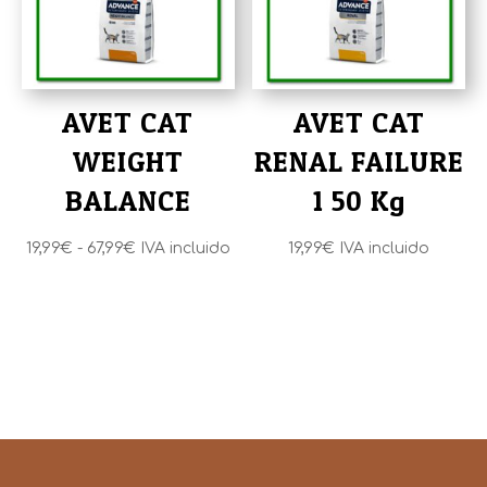
hasta
19,99€
AVET CAT
AVET CAT
WEIGHT
RENAL FAILURE
BALANCE
1 50 Kg
Rango
19,99
€
-
67,99
€
IVA incluido
19,99
€
IVA incluido
de
precios:
desde
19,99€
hasta
67,99€