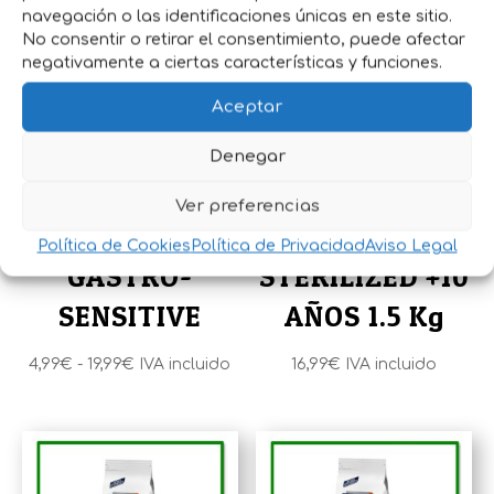
Productos relacionados
navegación o las identificaciones únicas en este sitio.
No consentir o retirar el consentimiento, puede afectar
negativamente a ciertas características y funciones.
Aceptar
Denegar
Ver preferencias
AVET CAT
ADVANCE CAT
Política de Cookies
Política de Privacidad
Aviso Legal
GASTRO-
STERILIZED +10
SENSITIVE
AÑOS 1.5 Kg
Rango
4,99
€
-
19,99
€
IVA incluido
16,99
€
IVA incluido
de
precios:
desde
4,99€