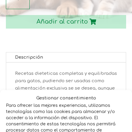
HUMEDO
cantidad
Añadir al carrito
Descripción
Recetas dieteticas completas y equilibradas
para gatos, pudiendo ser usadas como
alimentación exclusiva se se desea, aunque
se recomienda para una alimentación
Gestionar consentimiento
idonea de alternarla con la recetas de
Para ofrecer las mejores experiencias, utilizamos
pienso seco.
tecnologías como las cookies para almacenar y/o
acceder a la información del dispositivo. El
consentimiento de estas tecnologías nos permitirá
procesar datos como el comportamiento de