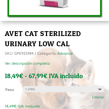
AVET CAT STERILIZED
URINARY LOW CAL
SKU:
GPE923984
Categoría:
Advance
Ver descripción completa
Rango
18,49
€
-
67,99
€
IVA incluido
de
precios:
Peso
desde
Limpiar
18,49€
hasta
18,49
€
IVA incluido