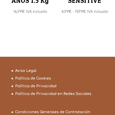
AÑOS 1.5 Kg
SENSITIVE
Rango
16,99
€
IVA incluido
4,99
€
-
19,99
€
IVA incluido
de
precios:
desde
4,99€
hasta
19,99€
Aviso Legal
Política de Cookies
Política de Privacidad
Política de Privacidad en Redes Sociales
Condiciones Generales de Contratación