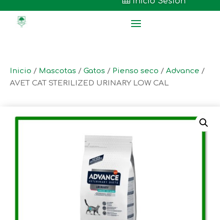

Inicio Sesión
Inicio
/
Mascotas
/
Gatos
/
Pienso seco
/
Advance
/
AVET CAT STERILIZED URINARY LOW CAL