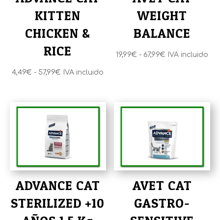
KITTEN
WEIGHT
CHICKEN &
BALANCE
RICE
Rango
19,99
€
-
67,99
€
IVA incluido
de
Rango
4,49
€
-
57,99
€
IVA incluido
precios:
de
desde
precios:
19,99€
desde
hasta
4,49€
67,99€
hasta
57,99€
ADVANCE CAT
AVET CAT
STERILIZED +10
GASTRO-