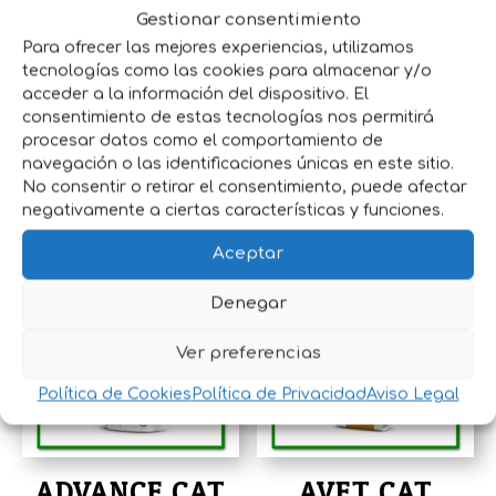
esterilizados.
Gestionar consentimiento
Para ofrecer las mejores experiencias, utilizamos
Formulado con un nivel moderado de
tecnologías como las cookies para almacenar y/o
magnesio y propiedades acidificantes de la
acceder a la información del dispositivo. El
orina, indicado para reducir la reaparición
consentimiento de estas tecnologías nos permitirá
procesar datos como el comportamiento de
de cálculos de estruvita en la orina de tu
navegación o las identificaciones únicas en este sitio.
gato.
No consentir o retirar el consentimiento, puede afectar
negativamente a ciertas características y funciones.
Aceptar
Productos relacionados
Denegar
Ver preferencias
Política de Cookies
Política de Privacidad
Aviso Legal
ADVANCE CAT
AVET CAT