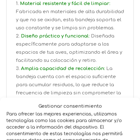
Material resistente y fácil de limpiar
:
Fabricada en materiales de alta durabilidad
y que no se oxidan, esta bandeja soporta el
uso constante y se limpia sin problemas.
Diseño práctico y funcional
:
Diseñada
específicamente para adaptarse a los
espacios de tus aves, optimizando el área y
facilitando su colocación y retiro.
Amplia capacidad de recolección
:
La
bandeja cuenta con el espacio suficiente
para acumular residuos, lo que reduce la
frecuencia de limpieza sin comprometer la
higiene.
Gestionar consentimiento
Compatible con diferentes estructuras de
Para ofrecer las mejores experiencias, utilizamos
jaula
:
Puedes utilizarla en distintos tipos de
tecnologías como las cookies para almacenar y/o
jaulas y parques de aves, adaptándose sin
acceder a la información del dispositivo. El
problemas.
consentimiento de estas tecnologías nos permitirá