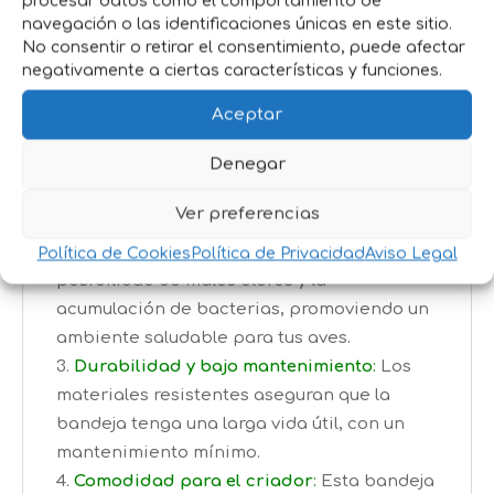
procesar datos como el comportamiento de
navegación o las identificaciones únicas en este sitio.
Beneficios de usar la Bandeja
No consentir o retirar el consentimiento, puede afectar
Recolectora AviCope:
negativamente a ciertas características y funciones.
Ahorro de tiempo en la limpieza
:
Al
Aceptar
recolectar los residuos en un solo lugar, el
Denegar
proceso de limpieza es mucho más rápido y
eficiente.
Ver preferencias
Mejora la higiene del entorno
:
Al
mantener el área limpia, reduces la
Política de Cookies
Política de Privacidad
Aviso Legal
posibilidad de malos olores y la
acumulación de bacterias, promoviendo un
ambiente saludable para tus aves.
Durabilidad y bajo mantenimiento
:
Los
materiales resistentes aseguran que la
bandeja tenga una larga vida útil, con un
mantenimiento mínimo.
Comodidad para el criador
:
Esta bandeja