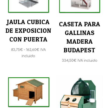
JAULA CUBICA
CASETA PARA
DE EXPOSICION
GALLINAS
CON PUERTA
MADERA
BUDAPEST
Rango
83,75
€
-
162,60
€
IVA
de
incluido
334,50
€
IVA incluido
precios:
desde
83,75€
hasta
162,60€