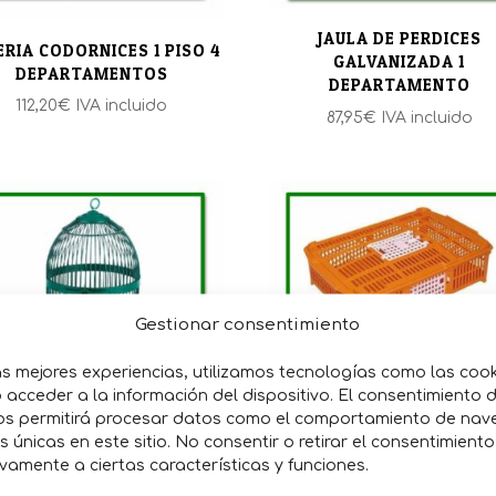
JAULA DE PERDICES
ERIA CODORNICES 1 PISO 4
GALVANIZADA 1
DEPARTAMENTOS
DEPARTAMENTO
112,20
€
IVA incluido
87,95
€
IVA incluido
Gestionar consentimiento
as mejores experiencias, utilizamos tecnologías como las coo
JAULA TRANSPORTE PA
acceder a la información del dispositivo. El consentimiento 
LA RECLAMO PERDICES SIN
PERDICES
os permitirá procesar datos como el comportamiento de nav
REPISA
es únicas en este sitio. No consentir o retirar el consentimient
43,45
€
IVA incluido
30,50
€
IVA incluido
vamente a ciertas características y funciones.