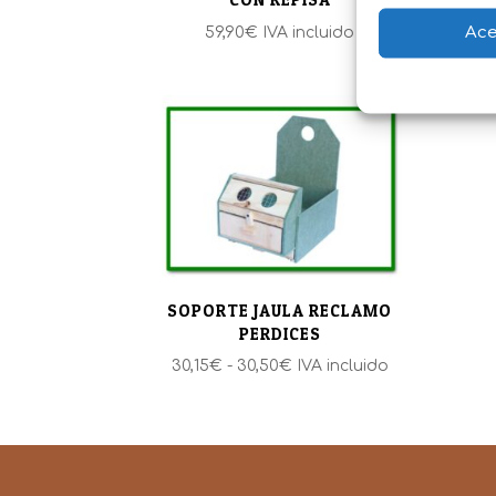
Ace
59,90
€
IVA incluido
SOPORTE JAULA RECLAMO
PERDICES
Rango
30,15
€
-
30,50
€
IVA incluido
de
precios:
desde
30,15€
hasta