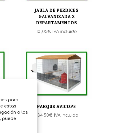
JAULA DE PERDICES
GALVANIZADA 2
DEPARTAMENTOS
101,05
€
IVA incluido
kies para
RA
de estas
PARQUE AVICOPE
egación o las
334,50
€
IVA incluido
o, puede