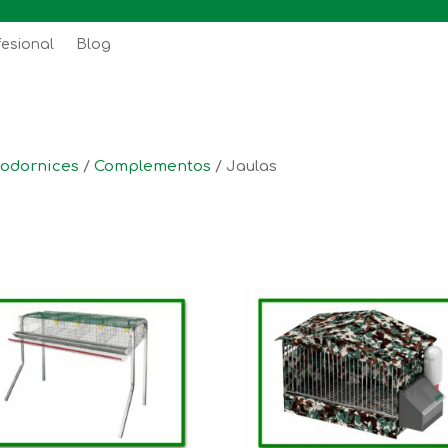
fesional
Blog
codornices
/
Complementos
/ Jaulas