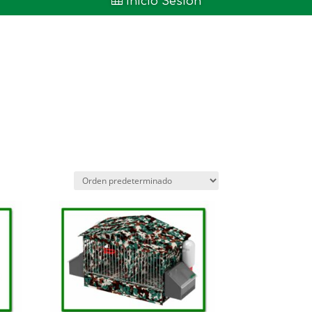

Inicio Sesión