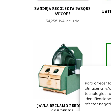
BANDEJA RECOLECTA PARQUE
BAT
AVICOPE
54,25
€
IVA incluido
Para ofrecer l
almacenar y/o 
JAU
tecnologías n
identificacion
afectar negati
JAULA RECLAMO PERDICES
CON REPISA