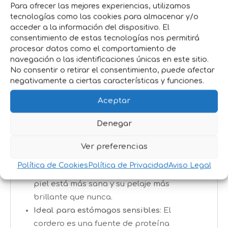
prebióticos y fibras naturales incluidas en la
Para ofrecer las mejores experiencias, utilizamos
tecnologías como las cookies para almacenar y/o
fórmula ayudan a mantener una flora
acceder a la información del dispositivo. El
intestinal equilibrada y una digestión
consentimiento de estas tecnologías nos permitirá
óptima.
procesar datos como el comportamiento de
navegación o las identificaciones únicas en este sitio.
Beneficios:
No consentir o retirar el consentimiento, puede afectar
negativamente a ciertas características y funciones.
Nutrición completa
: Con un equilibrio
Aceptar
ideal de proteínas, carbohidratos y
grasas, este pienso asegura que tu perro
Denegar
recibe todos los nutrientes necesarios
para una vida saludable.
Ver preferencias
Piel y pelaje saludables
: Gracias a los
Política de Cookies
Política de Privacidad
Aviso Legal
ácidos grasos esenciales, notarás que su
piel está más sana y su pelaje más
brillante que nunca.
Ideal para estómagos sensibles
: El
cordero es una fuente de proteína