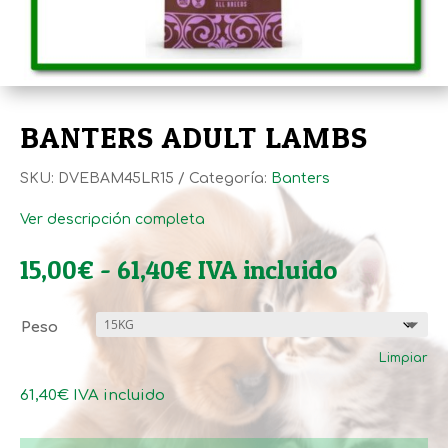
BANTERS ADULT LAMBS
SKU:
DVEBAM45LR15
Categoría:
Banters
Ver descripción completa
Rango
15,00
€
-
61,40
€
IVA incluido
de
precios:
Peso
desde
Limpiar
15,00€
hasta
61,40
€
IVA incluido
61,40€