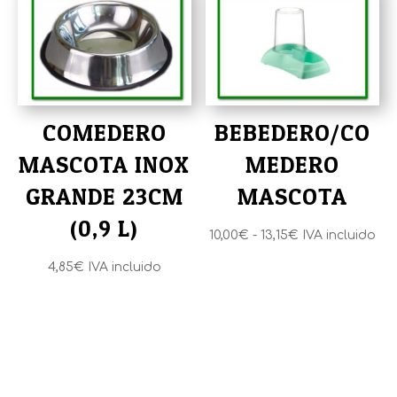
hasta
2,80€
COMEDERO
BEBEDERO/CO
MASCOTA INOX
MEDERO
GRANDE 23CM
MASCOTA
(0,9 L)
Rango
10,00
€
-
13,15
€
IVA incluido
de
4,85
€
IVA incluido
precios:
desde
10,00€
hasta
13,15€