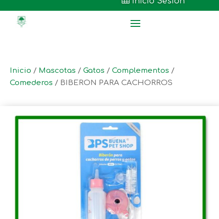

Inicio Sesión
Inicio
/
Mascotas
/
Gatos
/
Complementos
/
Comederos
/ BIBERON PARA CACHORROS