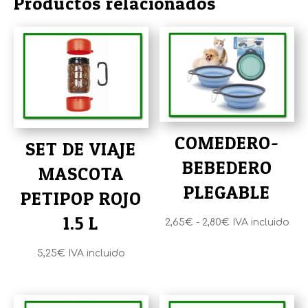
Productos relacionados
COMEDERO-
SET DE VIAJE
BEBEDERO
MASCOTA
PLEGABLE
PETIPOP ROJO
1.5 L
Rango
2,65
€
-
2,80
€
IVA incluido
de
5,25
€
IVA incluido
precios:
desde
2,65€