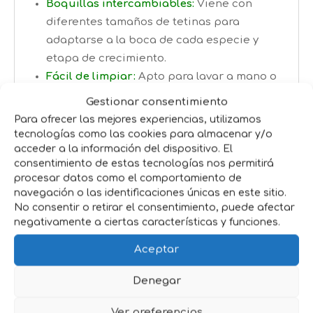
Boquillas intercambiables:
Viene con
diferentes tamaños de tetinas para
adaptarse a la boca de cada especie y
etapa de crecimiento.
Fácil de limpiar:
Apto para lavar a mano o
en el lavavajillas, lo que te ahorra tiempo y
Gestionar consentimiento
esfuerzo después de cada uso.
Para ofrecer las mejores experiencias, utilizamos
Volumen:
90cc
tecnologías como las cookies para almacenar y/o
acceder a la información del dispositivo. El
Beneficios:
consentimiento de estas tecnologías nos permitirá
procesar datos como el comportamiento de
Alimentación segura y controlada:
navegación o las identificaciones únicas en este sitio.
No consentir o retirar el consentimiento, puede afectar
Permite una alimentación suave y
negativamente a ciertas características y funciones.
controlada, ideal para pequeños que
necesitan ese toque delicado.
Aceptar
Versatilidad para distintas especies:
Denegar
Desde cachorros y gatitos hasta roedores
como hámsters y cobayas, ¡este biberón es
Ver preferencias