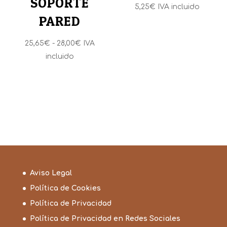
SOPORTE
5,25
€
IVA incluido
PARED
Rango
25,65
€
-
28,00
€
IVA
de
incluido
precios:
desde
25,65€
hasta
28,00€
Aviso Legal
Política de Cookies
Política de Privacidad
Política de Privacidad en Redes Sociales