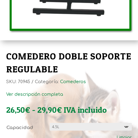
COMEDERO DOBLE SOPORTE
REGULABLE
SKU:
70945
Categoría:
Comederos
Ver descripción completa
Rango
26,50
€
-
29,90
€
IVA incluido
de
precios:
Capacidad
desde
Limpiar