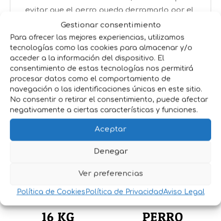
evitar que el perro pueda derramarlo por el
suelo o que pueda ser volcado por
Gestionar consentimiento
accidentalmente.
Para ofrecer las mejores experiencias, utilizamos
tecnologías como las cookies para almacenar y/o
acceder a la información del dispositivo. El
consentimiento de estas tecnologías nos permitirá
Productos relacionados
procesar datos como el comportamiento de
navegación o las identificaciones únicas en este sitio.
No consentir o retirar el consentimiento, puede afectar
negativamente a ciertas características y funciones.
Aceptar
Denegar
Ver preferencias
TOLVA PERROS
COMEDERO-
Política de Cookies
Política de Privacidad
Aviso Legal
CAN MASTER
BEBEDERO
16 KG
PERRO