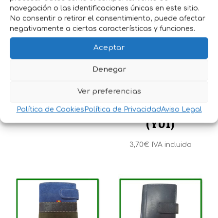
navegación o las identificaciones únicas en este sitio.
No consentir o retirar el consentimiento, puede afectar
negativamente a ciertas características y funciones.
Aceptar
MONEDERO
MONEDERO
Denegar
SERRAJE (199)
PIEL 2
Ver preferencias
CREMALLERAS
Política de Cookies
Política de Privacidad
Aviso Legal
18,15
€
IVA incluido
(Y01)
3,70
€
IVA incluido