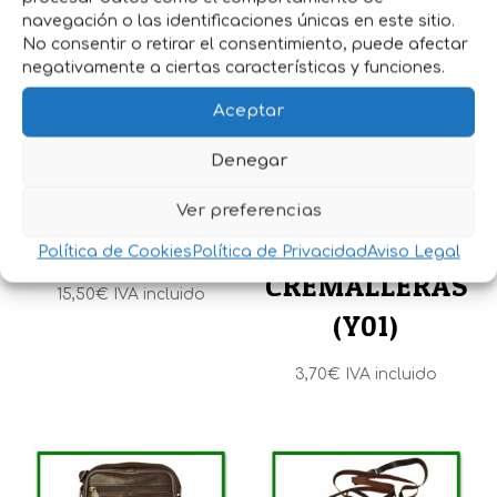
navegación o las identificaciones únicas en este sitio.
No consentir o retirar el consentimiento, puede afectar
negativamente a ciertas características y funciones.
Aceptar
Denegar
BOLSO PIEL
MONEDERO
Ver preferencias
(LU-2318)
PIEL 2
Política de Cookies
Política de Privacidad
Aviso Legal
CREMALLERAS
15,50
€
IVA incluido
(Y01)
3,70
€
IVA incluido