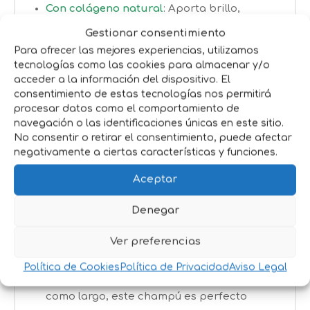
Con colágeno natural
: Aporta brillo,
suavidad y facilita el desenredado del
Gestionar consentimiento
pelaje.
Para ofrecer las mejores experiencias, utilizamos
Efecto antioxidante:
Estimula el
tecnologías como las cookies para almacenar y/o
acceder a la información del dispositivo. El
crecimiento saludable del pelo gracias a
consentimiento de estas tecnologías nos permitirá
su alto contenido en vitamina E.
procesar datos como el comportamiento de
Fórmula sin parabenos:
Cuida la piel sin
navegación o las identificaciones únicas en este sitio.
ingredientes agresivos ni artificiales.
No consentir o retirar el consentimiento, puede afectar
Elimina los malos olores:
Contiene un
negativamente a ciertas características y funciones.
agente activo que neutraliza las
Aceptar
partículas responsables del mal olor.
Apto para uso frecuente:
Perfecto para
Denegar
mantener limpio a tu cachorro sin dañar
Ver preferencias
su piel ni su pelaje.
Ideal para todas las razas de cachorro
Política de Cookies
Política de Privacidad
Aviso Legal
tanto si tienes un perro de pelo corto
como largo, este champú es perfecto