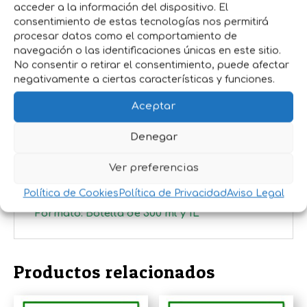
acceder a la información del dispositivo. El
efectivos.
consentimiento de estas tecnologías nos permitirá
pH neutro:
Adecuado para uso frecuente
procesar datos como el comportamiento de
sin irritar la piel.
navegación o las identificaciones únicas en este sitio.
No consentir o retirar el consentimiento, puede afectar
Colágeno natural
:
Aporta brillo y
negativamente a ciertas características y funciones.
elasticidad al pelaje.
Fragancia herbal:
Deja un aroma fresco y
Aceptar
agradable.
Denegar
Biodegradable
:
Respetuoso con el medio
ambiente.
Ver preferencias
Presentación:
Política de Cookies
Política de Privacidad
Aviso Legal
Formato: Botella de 300 ml y 1L
Productos relacionados