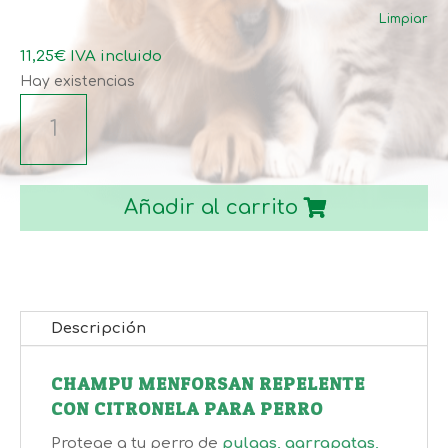
desde
Limpiar
5,90€
hasta
11,25
€
IVA incluido
11,25€
Hay existencias
CHAMPU
MENFORSAN
REPELENTE
CON
Añadir al carrito
CITRONELA
PARA
PERRO
cantidad
Descripción
CHAMPU MENFORSAN REPELENTE
CON CITRONELA PARA PERRO
Protege a tu perro de
pulgas, garrapatas,