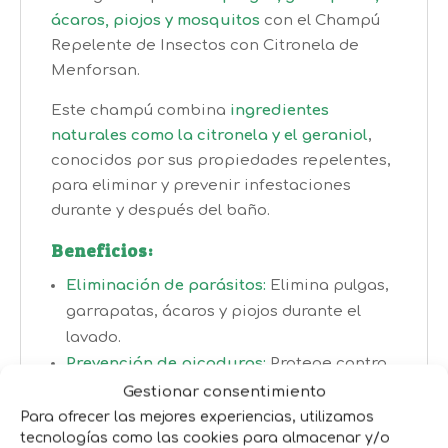
ácaros, piojos y mosquitos
con el Champú
Repelente de Insectos con Citronela de
Menforsan.
Este champú combina
ingredientes
naturales como la citronela y el geraniol
,
conocidos por sus propiedades repelentes,
para eliminar y prevenir infestaciones
durante y después del baño.
Beneficios:
Eliminación de parásitos:
Elimina pulgas,
garrapatas, ácaros y piojos durante el
lavado.
Prevención de picaduras:
Protege contra
picaduras de mosquitos tras el baño.
Gestionar consentimiento
Ingredientes naturales:
Formulado con
Para ofrecer las mejores experiencias, utilizamos
tecnologías como las cookies para almacenar y/o
citronela y geraniol, repelentes naturales