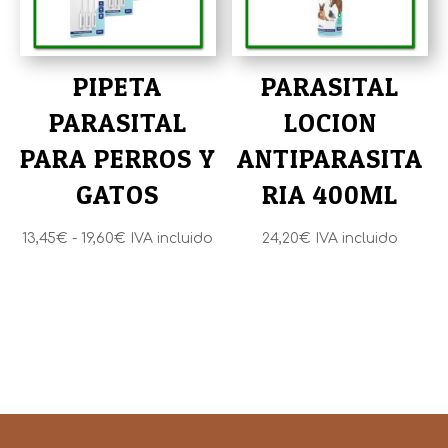
PIPETA
PARASITAL
PARASITAL
LOCION
PARA PERROS Y
ANTIPARASITA
GATOS
RIA 400ML
Rango
13,45
€
-
19,60
€
IVA incluido
24,20
€
IVA incluido
de
precios:
desde
13,45€
hasta
19,60€