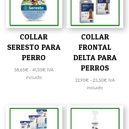
COLLAR
COLLAR
SERESTO PARA
FRONTAL
PERRO
DELTA PARA
PERROS
Rango
38,65
€
-
41,50
€
IVA
de
incluido
Rango
22,90
€
-
23,50
€
IVA
precios:
de
incluido
desde
precios:
38,65€
desde
hasta
22,90€
41,50€
hasta
23,50€