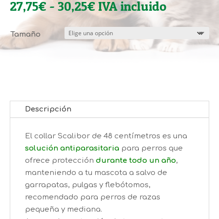
Rango
27,75
€
-
30,25
€
IVA incluido
de
precios:
Tamaño
desde
27,75€
hasta
30,25€
Descripción
El collar Scalibor de 48 centímetros es una
solución antiparasitaria
para perros que
ofrece protección
durante todo un año
,
manteniendo a tu mascota a salvo de
garrapatas, pulgas y flebótomos,
recomendado para perros de razas
pequeña y mediana.