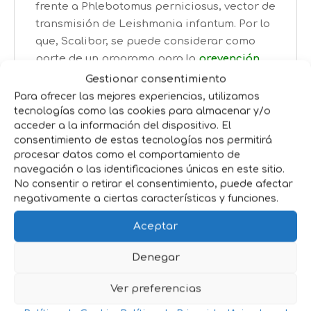
frente a Phlebotomus perniciosus, vector de
transmisión de Leishmania infantum. Por lo
que, Scalibor, se puede considerar como
parte de un programa para la
prevención
de la infección de Leishmaniosis
.
Gestionar consentimiento
Para ofrecer las mejores experiencias, utilizamos
Características:
tecnologías como las cookies para almacenar y/o
acceder a la información del dispositivo. El
Único collar con una eficacia repelente
consentimiento de estas tecnologías nos permitirá
frente al flebotomo
de hasta el 98 %
procesar datos como el comportamiento de
durante 12 meses de forma persistente
navegación o las identificaciones únicas en este sitio.
No consentir o retirar el consentimiento, puede afectar
con un solo collar*
negativamente a ciertas características y funciones.
Adaptado a las actuales condiciones
climatológicas.
Aceptar
Efecto repelente
(antialimentación) frente
Denegar
al flebotomo, por lo que puede usarse
como parte de un programa de
Ver preferencias
prevención frente a la leishmaniosis.