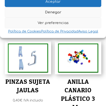
MODULAR
PEQUEÑO 9CM
Aceptar
GALVANIZADA
Denegar
1,40
€
IVA incluido
Rango
785,45
€
-
1.382,25
€
IVA
Ver preferencias
de
incluido
Política de Cookies
Política de Privacidad
Aviso Legal
precios:
desde
785,45€
hasta
1.382,25€
PINZAS SUJETA
ANILLA
JAULAS
CANARIO
PLÁSTICO 3
0,40
€
IVA incluido