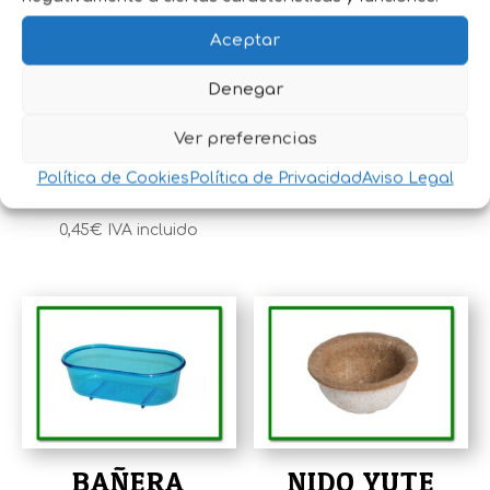
ANILLA
COLUMPIO
Aceptar
CANARIO
MADERA
Denegar
METAL
3,55
€
IVA incluido
FEDERADAS 3
Ver preferencias
Mm
Política de Cookies
Política de Privacidad
Aviso Legal
0,45
€
IVA incluido
BAÑERA
NIDO YUTE