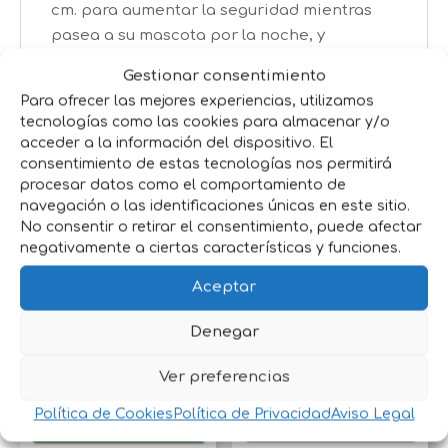
cm. para aumentar la seguridad mientras
pasea a su mascota por la noche, y
mosquetón metálico para enganche en
Gestionar consentimiento
arnés o collar. Recomendable para perros
Para ofrecer las mejores experiencias, utilizamos
desde 1 Kg hasta 40 Kg.
tecnologías como las cookies para almacenar y/o
acceder a la información del dispositivo. El
Color: Naranja .
consentimiento de estas tecnologías nos permitirá
procesar datos como el comportamiento de
Talla: M
navegación o las identificaciones únicas en este sitio.
No consentir o retirar el consentimiento, puede afectar
negativamente a ciertas características y funciones.
Productos relacionados
Aceptar
Denegar
Ver preferencias
Política de Cookies
Política de Privacidad
Aviso Legal