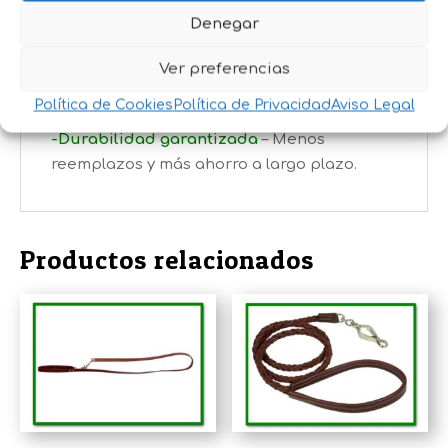
-Comodidad en cada paseo
– Suave al tacto
Denegar
y fácil de manejar.
-Diseño elegante y profesional
– Perfecto
Ver preferencias
tanto para uso diario como para
Política de Cookies
Política de Privacidad
Aviso Legal
entrenamientos.
-Durabilidad garantizada
– Menos
reemplazos y más ahorro a largo plazo.
Productos relacionados