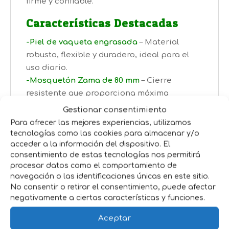
firme y confiable.
Características Destacadas
-Piel de vaqueta engrasada
– Material
robusto, flexible y duradero, ideal para el
uso diario.
-Mosquetón Zama de 80 mm
– Cierre
resistente que proporciona máxima
seguridad durante el paseo.
Gestionar consentimiento
-Longitud de 110 cm
– Perfecto para ofrecer
Para ofrecer las mejores experiencias, utilizamos
libertad de movimiento sin perder el
tecnologías como las cookies para almacenar y/o
control.
acceder a la información del dispositivo. El
consentimiento de estas tecnologías nos permitirá
-Diseño sencillo y funcional
– Ideal para
procesar datos como el comportamiento de
perros de todos los tamaños y razas.
navegación o las identificaciones únicas en este sitio.
No consentir o retirar el consentimiento, puede afectar
Ventajas para Ti y tu Mascota
negativamente a ciertas características y funciones.
-Alta resistencia al desgaste
– Ideal para
Aceptar
perros fuertes o activos.